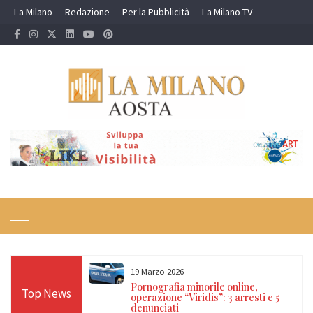
Skip
La Milano
Redazione
Per la Pubblicità
La Milano TV
to
content
19 Marzo 2026
 24 ore sulle Alpi:
Pornografia minorile online,
Top News
diso, Cervino e
operazione “Viridis”: 3 arresti e 5
denunciati