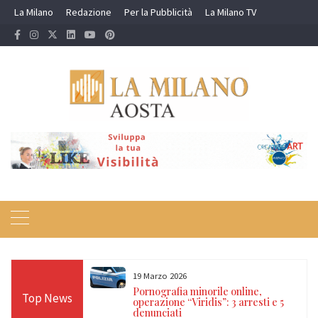
Skip
La Milano
Redazione
Per la Pubblicità
La Milano TV
to
content
19 Marzo 2026
 24 ore sulle Alpi:
Pornografia minorile online,
Top News
diso, Cervino e
operazione “Viridis”: 3 arresti e 5
denunciati