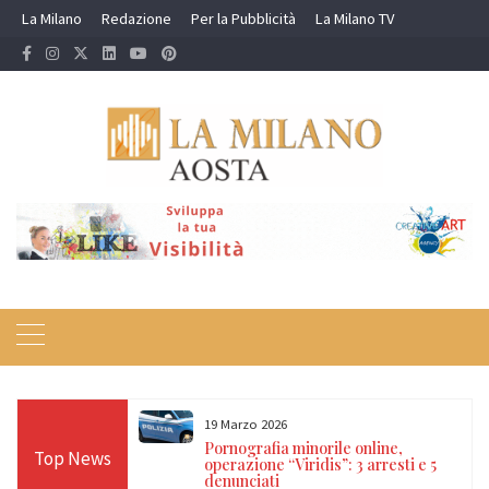
Skip
La Milano
Redazione
Per la Pubblicità
La Milano TV
to
content
19 Marzo 2026
 24 ore sulle Alpi:
Pornografia minorile online,
Top News
diso, Cervino e
operazione “Viridis”: 3 arresti e 5
denunciati