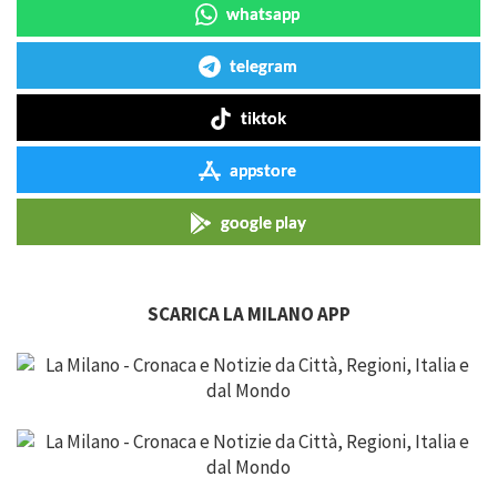
whatsapp
telegram
tiktok
appstore
google play
SCARICA LA MILANO APP