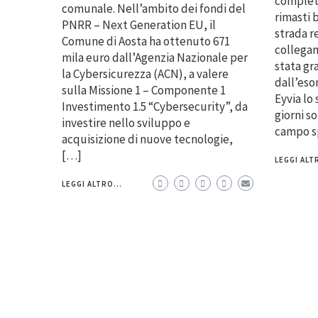
completa
comunale. Nell’ambito dei fondi del
rimasti 
PNRR – Next Generation EU, il
strada r
Comune di Aosta ha ottenuto 671
collegam
mila euro dall’Agenzia Nazionale per
stata g
la Cybersicurezza (ACN), a valere
dall’eso
sulla Missione 1 – Componente 1
Eyvia lo
Investimento 1.5 “Cybersecurity”, da
giorni s
investire nello sviluppo e
campo sp
acquisizione di nuove tecnologie,
[…]
LEGGI ALTR
LEGGI ALTRO...