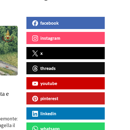
facebook
instagram
x
threads
youtube
ta e
pinterest
linkedin
Piemonte:
gella il
whatsapp