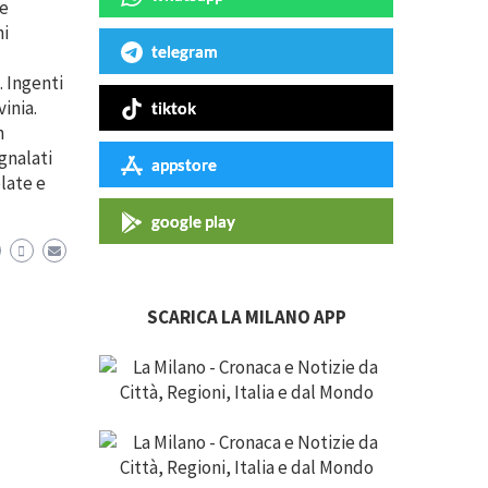
le
ni
telegram
. Ingenti
inia.
tiktok
n
gnalati
appstore
olate e
google play
SCARICA LA MILANO APP