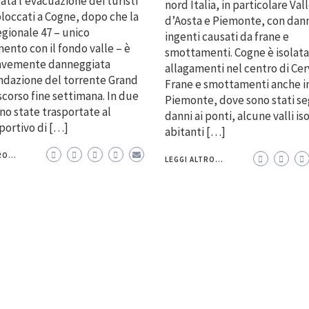
ta l’evacuazione dei turisti
nord Italia, in particolare Val
bloccati a Cogne, dopo che la
d’Aosta e Piemonte, con dan
egionale 47 – unico
ingenti causati da frane e
ento con il fondo valle – è
smottamenti. Cogne è isolata
ravemente danneggiata
allagamenti nel centro di Cerv
ndazione del torrente Grand
Frane e smottamenti anche i
 scorso fine settimana. In due
Piemonte, dove sono stati se
ono state trasportate al
danni ai ponti, alcune valli is
ortivo di […]
abitanti […]
O...
LEGGI ALTRO...