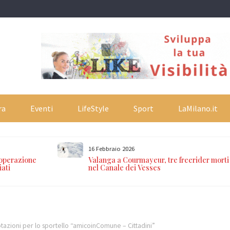
ra
Eventi
LifeStyle
Sport
LaMilano.it
16 Febbraio 2026
 operazione
Valanga a Courmayeur, tre freerider morti
iati
nel Canale dei Vesses
otazioni per lo sportello “amicoinComune – Cittadini”