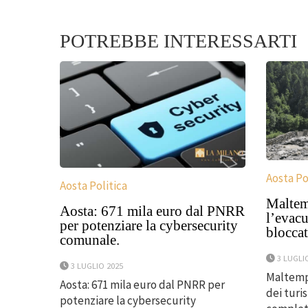
POTREBBE INTERESSARTI
Aosta Po
Aosta Politica
Maltem
Aosta: 671 mila euro dal PNRR
l’evacu
per potenziare la cybersecurity
blocca
comunale.
3 LUGLI
3 LUGLIO 2025
Maltemp
Aosta: 671 mila euro dal PNRR per
dei turis
potenziare la cybersecurity