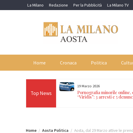
Skip
La Milano
Redazione
Per la Pubblicità
La Milano TV
to
content
Home
Cronaca
Politica
Cultu
19 Marzo 2026
orti in 24 ore sulle Alpi:
Pornografia minorile online,
Top News
n Paradiso, Cervino e
“Viridis”: 3 arresti e 5 denunc
Home
Aosta Politica
Aosta, dal 29 Marzo attive le pren