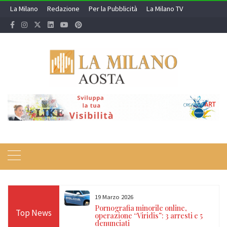
Skip
La Milano
Redazione
Per la Pubblicità
La Milano TV
to
content
19 Marzo 2026
 24 ore sulle Alpi:
Pornografia minorile online,
Top News
diso, Cervino e
operazione “Viridis”: 3 arresti e 5
denunciati