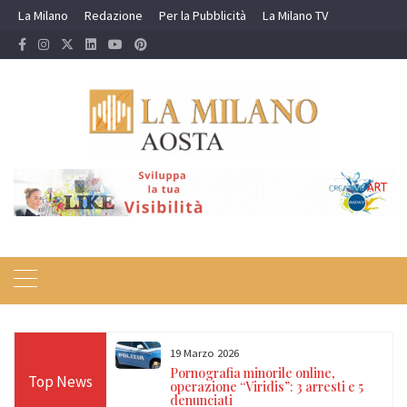
Skip
La Milano
Redazione
Per la Pubblicità
La Milano TV
to
content
19 Marzo 2026
 24 ore sulle Alpi:
Pornografia minorile online,
Top News
diso, Cervino e
operazione “Viridis”: 3 arresti e 5
denunciati