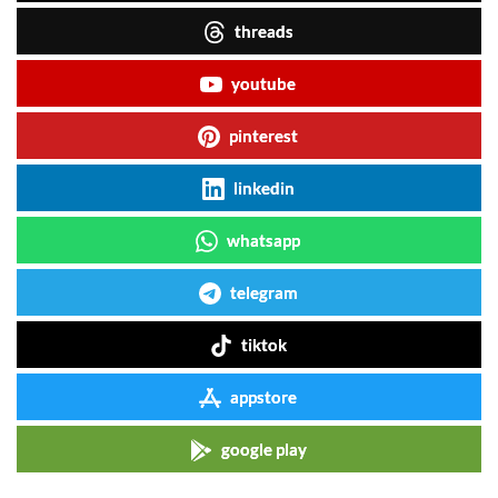
threads
youtube
pinterest
linkedin
whatsapp
telegram
tiktok
appstore
google play