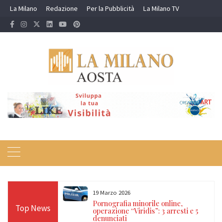
Skip
La Milano
Redazione
Per la Pubblicità
La Milano TV
to
content
19 Marzo 2026
 24 ore sulle Alpi:
Pornografia minorile online,
Top News
diso, Cervino e
operazione “Viridis”: 3 arresti e 5
denunciati