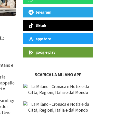
telegram
tiktok
a
i:
appstore
google play
entano e
SCARICA LA MILANO APP
 la
 appello
i e
sicologi
o dei
ettive