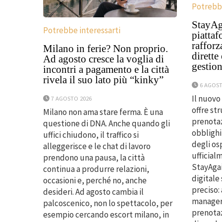
Potrebbe
StayAga
Potrebbe interessarti
piattaf
rafforz
Milano in ferie? Non proprio.
dirette
Ad agosto cresce la voglia di
gestion
incontri a pagamento e la città
rivela il suo lato più “kinky”
6 AGOST
Il nuovo
7 AGOSTO 2026
offre st
Milano non ama stare ferma. È una
prenotaz
questione di DNA. Anche quando gli
obblighi
uffici chiudono, il traffico si
degli os
alleggerisce e le chat di lavoro
ufficial
prendono una pausa, la città
StayAgai
continua a produrre relazioni,
digitale
occasioni e, perché no, anche
preciso:
desideri. Ad agosto cambia il
manager
palcoscenico, non lo spettacolo, per
prenotaz
esempio cercando escort milano, in