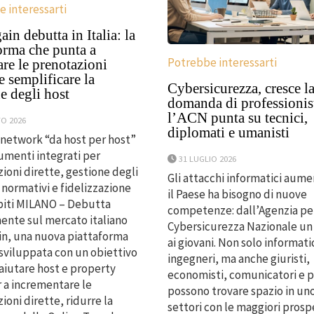
 interessarti
in debutta in Italia: la
orma che punta a
Potrebbe interessarti
are le prenotazioni
 e semplificare la
Cybersicurezza, cresce l
e degli host
domanda di professionist
l’ACN punta su tecnici,
O 2026
diplomati e umanisti
 network “da host per host”
rumenti integrati per
31 LUGLIO 2026
ioni dirette, gestione degli
Gli attacchi informatici aum
 normativi e fidelizzazione
il Paese ha bisogno di nuove
piti MILANO – Debutta
competenze: dall’Agenzia per
mente sul mercato italiano
Cybersicurezza Nazionale un
n, una nuova piattaforma
ai giovani. Non solo informatic
 sviluppata con un obiettivo
ingegneri, ma anche giuristi,
 aiutare host e property
economisti, comunicatori e p
 a incrementare le
possono trovare spazio in un
ioni dirette, ridurre la
settori con le maggiori prosp