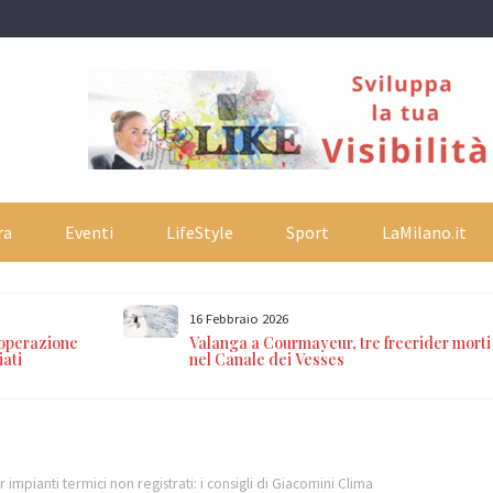
ra
Eventi
LifeStyle
Sport
LaMilano.it
16 Febbraio 2026
 operazione
Valanga a Courmayeur, tre freerider morti
iati
nel Canale dei Vesses
 impianti termici non registrati: i consigli di Giacomini Clima