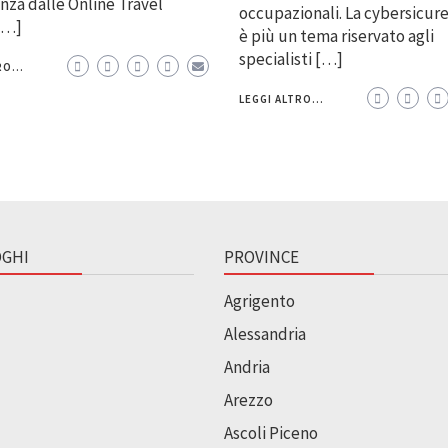
za dalle Online Travel
occupazionali. La cybersicur
[…]
è più un tema riservato agli
specialisti […]
O...
LEGGI ALTRO...
GHI
PROVINCE
Agrigento
Alessandria
Andria
Arezzo
Ascoli Piceno