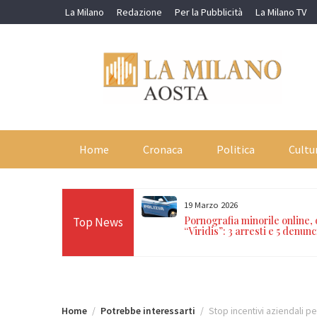
Skip
La Milano
Redazione
Per la Pubblicità
La Milano TV
to
content
Home
Cronaca
Politica
Cultu
19 Marzo 2026
orti in 24 ore sulle Alpi:
Pornografia minorile online,
Top News
n Paradiso, Cervino e
“Viridis”: 3 arresti e 5 denunc
Home
Potrebbe interessarti
Stop incentivi aziendali per