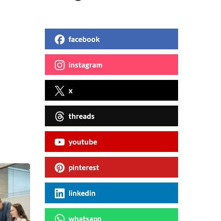
facebook
instagram
x
threads
youtube
pinterest
linkedin
whatsapp