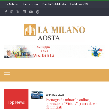
Skip
La Milano
Redazione
Per la Pubblicità
La Milano TV
to
content
19 Marzo 2026
 24 ore sulle Alpi:
Pornografia minorile online,
Top News
diso, Cervino e
operazione “Viridis”: 3 arresti e 5
denunciati