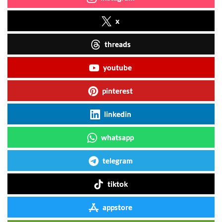
x
threads
youtube
pinterest
linkedin
whatsapp
telegram
tiktok
appstore