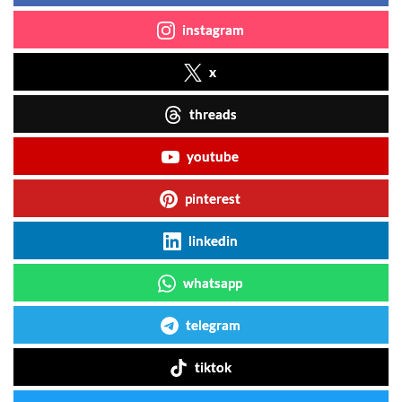
instagram
x
threads
youtube
pinterest
linkedin
whatsapp
telegram
tiktok