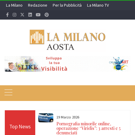
Skip
La Milano
Redazione
Per la Pubblicità
La Milano TV
to
content
19 Marzo 2026
 24 ore sulle Alpi:
Pornografia minorile online,
Top News
diso, Cervino e
operazione “Viridis”: 3 arresti e 5
denunciati