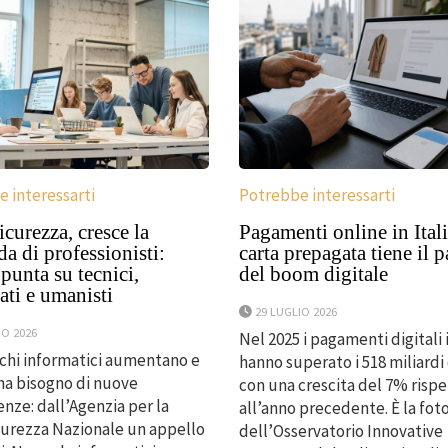
 interessarti
Potrebbe interessarti
curezza, cresce la
Pagamenti online in Itali
 di professionisti:
carta prepagata tiene il 
unta su tecnici,
del boom digitale
ti e umanisti
29 LUGLIO 2026
IO 2026
Nel 2025 i pagamenti digitali i
cchi informatici aumentano e
hanno superato i 518 miliardi 
 ha bisogno di nuove
con una crescita del 7% risp
ze: dall’Agenzia per la
all’anno precedente. È la fot
urezza Nazionale un appello
dell’Osservatorio Innovative