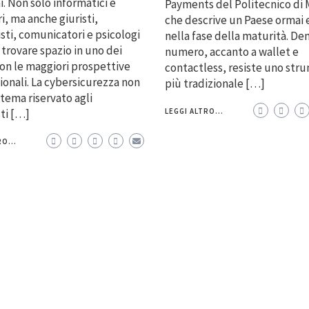
i. Non solo informatici e
Payments del Politecnico di 
i, ma anche giuristi,
che descrive un Paese ormai 
ti, comunicatori e psicologi
nella fase della maturità. De
trovare spazio in uno dei
numero, accanto a wallet e
con le maggiori prospettive
contactless, resiste uno str
onali. La cybersicurezza non
più tradizionale […]
 tema riservato agli
sti […]
LEGGI ALTRO...
O...