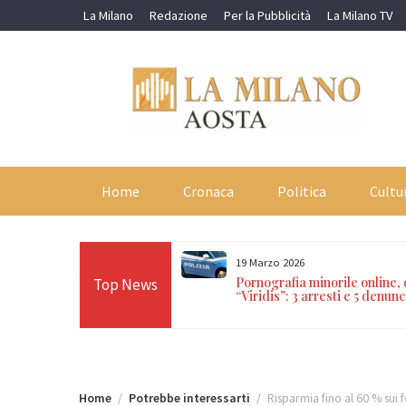
Skip
La Milano
Redazione
Per la Pubblicità
La Milano TV
to
content
Home
Cronaca
Politica
Cultu
19 Marzo 2026
orti in 24 ore sulle Alpi:
Pornografia minorile online,
Top News
n Paradiso, Cervino e
“Viridis”: 3 arresti e 5 denunc
Home
Potrebbe interessarti
Risparmia fino al 60 % sui f