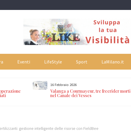
ra
Eventi
LifeStyle
Sport
LaMilano.it
16 Febbraio 2026
 operazione
Valanga a Courmayeur, tre freerider morti
iati
nel Canale dei Vesses
ertilizzanti: gestione intelligente delle risorse con FieldBee