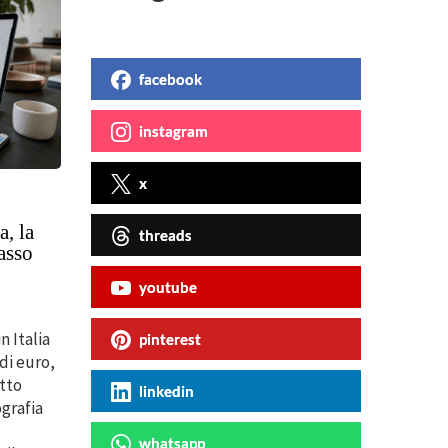
facebook
instagram
x
a, la
threads
passo
youtube
n Italia
pinterest
di euro,
etto
linkedin
ografia
whatsapp