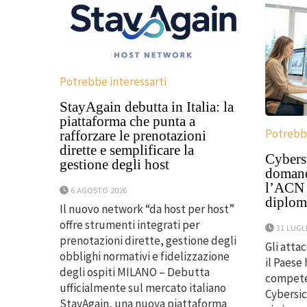
Potrebbe interessarti
StayAgain debutta in Italia: la
piattaforma che punta a
Potrebbe
rafforzare le prenotazioni
dirette e semplificare la
Cybersi
gestione degli host
domanda
l’ACN p
6 AGOSTO 2026
diploma
Il nuovo network “da host per host”
offre strumenti integrati per
31 LUGL
prenotazioni dirette, gestione degli
Gli atta
obblighi normativi e fidelizzazione
il Paese
degli ospiti MILANO – Debutta
competen
ufficialmente sul mercato italiano
Cybersic
StayAgain, una nuova piattaforma