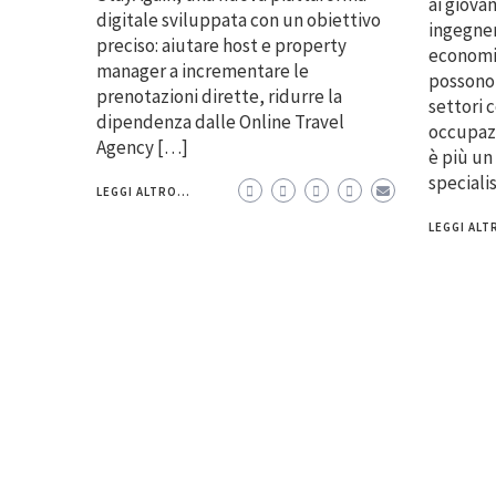
ai giovan
digitale sviluppata con un obiettivo
ingegner
preciso: aiutare host e property
economis
manager a incrementare le
possono 
prenotazioni dirette, ridurre la
settori 
dipendenza dalle Online Travel
occupazi
Agency […]
è più un
speciali
LEGGI ALTRO...
LEGGI ALTR