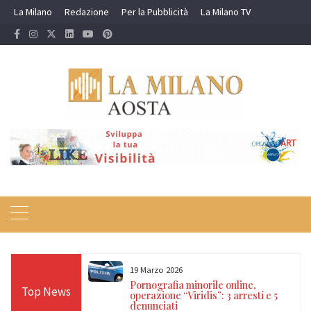
Skip
La Milano
Redazione
Per la Pubblicità
La Milano TV
to
content
19 Marzo 2026
 24 ore sulle Alpi:
Pornografia minorile online,
Top News
diso, Cervino e
operazione “Viridis”: 3 arresti e 5
denunciati