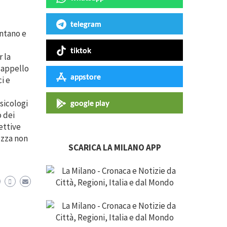
telegram
entano e
tiktok
 la
 appello
appstore
i e
sicologi
google play
o dei
ettive
ezza non
SCARICA LA MILANO APP