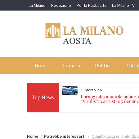
Skip
La Milano
Redazione
Per la Pubblicità
La Milano TV
to
content
Home
Cronaca
Politica
Cultu
19 Marzo 2026
orti in 24 ore sulle Alpi:
Pornografia minorile online,
Top News
n Paradiso, Cervino e
“Viridis”: 3 arresti e 5 denunc
Home
Potrebbe interessarti
Quanto costa un abito da s