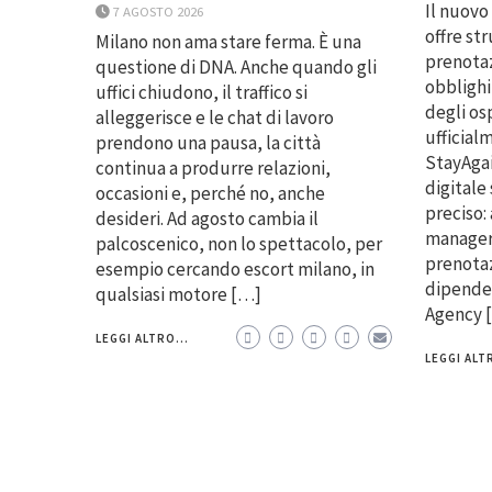
Il nuovo
7 AGOSTO 2026
offre st
Milano non ama stare ferma. È una
prenotaz
questione di DNA. Anche quando gli
obblighi
uffici chiudono, il traffico si
degli os
alleggerisce e le chat di lavoro
ufficial
prendono una pausa, la città
StayAgai
continua a produrre relazioni,
digitale
occasioni e, perché no, anche
preciso:
desideri. Ad agosto cambia il
manager
palcoscenico, non lo spettacolo, per
prenotaz
esempio cercando escort milano, in
dipenden
qualsiasi motore […]
Agency 
LEGGI ALTRO...
LEGGI ALTR