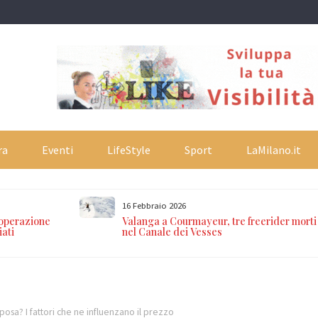
ra
Eventi
LifeStyle
Sport
LaMilano.it
16 Febbraio 2026
 operazione
Valanga a Courmayeur, tre freerider morti
iati
nel Canale dei Vesses
posa? I fattori che ne influenzano il prezzo