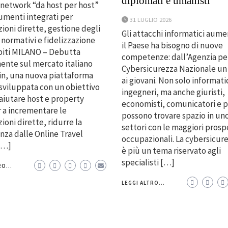
diplomati e umanisti
 network “da host per host”
rumenti integrati per
31 LUGLIO 2026
ioni dirette, gestione degli
Gli attacchi informatici aum
 normativi e fidelizzazione
il Paese ha bisogno di nuove
piti MILANO – Debutta
competenze: dall’Agenzia per
mente sul mercato italiano
Cybersicurezza Nazionale un
n, una nuova piattaforma
ai giovani. Non solo informatic
 sviluppata con un obiettivo
ingegneri, ma anche giuristi,
 aiutare host e property
economisti, comunicatori e p
 a incrementare le
possono trovare spazio in un
ioni dirette, ridurre la
settori con le maggiori prosp
za dalle Online Travel
occupazionali. La cybersicur
[…]
è più un tema riservato agli
specialisti […]
O...
LEGGI ALTRO...