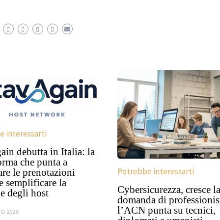
 interessarti
in debutta in Italia: la
orma che punta a
Potrebbe interessarti
are le prenotazioni
 e semplificare la
Cybersicurezza, cresce l
e degli host
domanda di professionist
l’ACN punta su tecnici,
O 2026