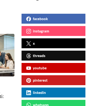
facebook
instagram
x
threads
youtube
pinterest
a
linkedin
i:
whatsapp