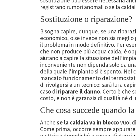
sostituzione può essere necessaria anch
registrano rumori anomali o se la calda
Sostituzione o riparazione?
Bisogna capire, dunque, se una riparazi
economico, o se invece non sia meglio
il problema in modo definitivo. Per esemp
che non produce più acqua calda, è opp
aiutano a capire la situazione dell’impi
inconveniente non dipenda solo da un
della quale l’impianto si è spento. Nel c
mancato funzionamento del termostato o
di rivolgersi a un tecnico: sarà lui a capi
caso di
riparare il danno
. Certo è che 
costo, e non è garanzia di qualità né di 
Che cosa succede quando la 
Anche
se la caldaia va in blocco
vuol d
Come prima, occorre sempre appurare ch
elettrica; dopodiché bisogna sfiatare i 