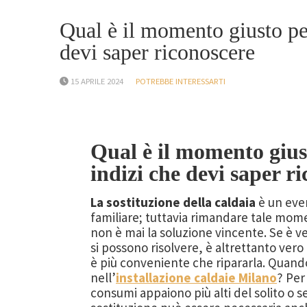
Qual è il momento giusto per
devi saper riconoscere
15 APRILE 2024
POTREBBE INTERESSARTI
Qual è il momento gius
indizi che devi saper ri
La sostituzione della caldaia
è un even
familiare; tuttavia rimandare tale mom
non è mai la soluzione vincente. Se è 
si possono risolvere, è altrettanto vero
è più conveniente che ripararla. Quand
nell’
installazione caldaie Milano
? Per
consumi appaiono più alti del solito o s