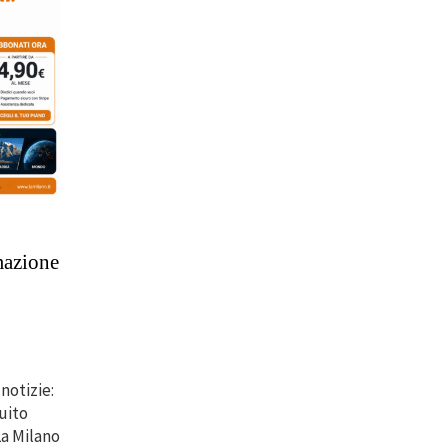
mazione
notizie:
ruito
La Milano