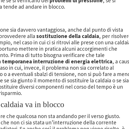
e se si verificano dei
problemi di pressione
, se si
ia tende ad andare in blocco.
one sia davvero vantaggiosa, anche dal punto di vista
 provvedere alla
sostituzione della caldaia
, per risolve
io, nel caso in cui ci si ritrovi alle prese con una caldai
ortuno mettere in pratica alcuni accorgimenti che
anto. Prima di tutto bisogna verificare che tale
a
temporanea interruzione di energia elettrica
, a cau
aso in cui, invece, il problema non sia correlato al
 a eventuali sbalzi di tensione, non si può fare a men
re se sia giunto il momento di sostituire la caldaia o se sia 
sostituire diversi componenti nel corso del tempo è un
risparmio.
caldaia va in blocco
ire che qualcosa non sta andando per il verso giusto.
e non ci sia stata un’interruzione della corrente
radiatori. Se anche così il problema non viene risolto, è