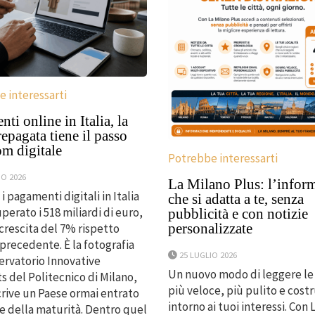
 interessarti
ti online in Italia, la
repagata tiene il passo
om digitale
Potrebbe interessarti
IO 2026
La Milano Plus: l’infor
i pagamenti digitali in Italia
che si adatta a te, senza
perato i 518 miliardi di euro,
pubblicità e con notizie
personalizzate
crescita del 7% rispetto
 precedente. È la fotografia
25 LUGLIO 2026
ervatorio Innovative
Un nuovo modo di leggere le 
 del Politecnico di Milano,
più veloce, più pulito e cost
rive un Paese ormai entrato
intorno ai tuoi interessi. Con 
se della maturità. Dentro quel