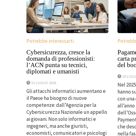
Potrebbe interessarti
Potrebbe
Cybersicurezza, cresce la
Pagamen
domanda di professionisti:
carta p
l’ACN punta su tecnici,
del bo
diplomati e umanisti
29 LUGL
31 LUGLIO 2026
Nel 2025 
Gli attacchi informatici aumentano e
hanno su
il Paese ha bisogno di nuove
con una 
competenze: dall’Agenzia per la
all’anno
Cybersicurezza Nazionale un appello
dell’Oss
ai giovani. Non solo informatici e
Payments
ingegneri, ma anche giuristi,
che desc
economisti, comunicatori e psicologi
nella fa