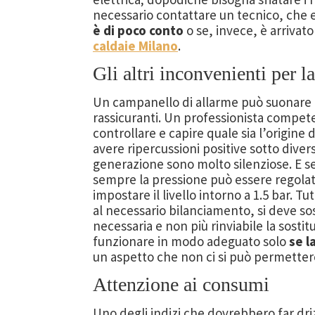
necessario contattare un tecnico, che 
è di poco conto
o se, invece, è arrivato
caldaie Milano
.
Gli altri inconvenienti per l
Un campanello di allarme può suonare a
rassicuranti. Un professionista competen
controllare e capire quale sia l’origine 
avere ripercussioni positive sotto divers
generazione sono molto silenziose. E se
sempre la pressione può essere regolat
impostare il livello intorno a 1.5 bar. Tu
al necessario bilanciamento, si deve so
necessaria e non più rinviabile la sostit
funzionare in modo adeguato solo
se l
un aspetto che non ci si può permettere
Attenzione ai consumi
Uno degli indizi che dovrebbero far driz