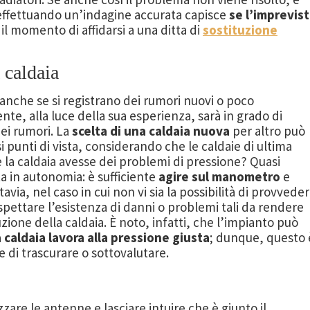
effettuando un’indagine accurata capisce
se l’imprevis
 il momento di affidarsi a una ditta di
sostituzione
a caldaia
nche se si registrano dei rumori nuovi o poco
te, alla luce della sua esperienza, sarà in grado di
dei rumori. La
scelta di una caldaia nuova
per altro può
i punti di vista, considerando che le caldaie di ultima
 la caldaia avesse dei problemi di pressione? Quasi
a in autonomia: è sufficiente
agire sul manometro
e
ttavia, nel caso in cui non vi sia la possibilità di provvede
spettare l’esistenza di danni o problemi tali da rendere
uzione della caldaia. È noto, infatti, che l’impianto può
a caldaia lavora alla pressione giusta
; dunque, questo 
 di trascurare o sottovalutare.
zare le antenne e lasciare intuire che è giunto il