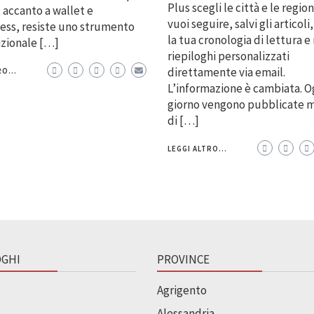
Plus scegli le città e le regio
accanto a wallet e
vuoi seguire, salvi gli articoli,
ess, resiste uno strumento
la tua cronologia di lettura e 
izionale […]
riepiloghi personalizzati
direttamente via email.
O...
L’informazione è cambiata. O
giorno vengono pubblicate m
di […]
LEGGI ALTRO...
GHI
PROVINCE
Agrigento
Alessandria