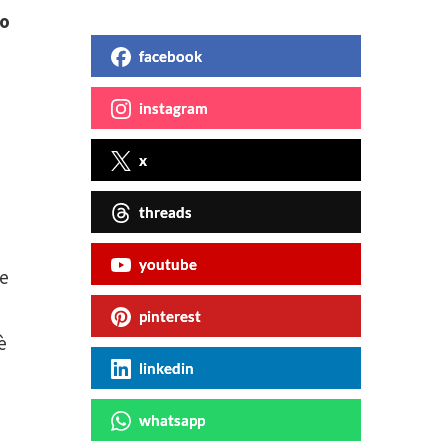
to
facebook
instagram
x
threads
youtube
re
pinterest
è
linkedin
whatsapp