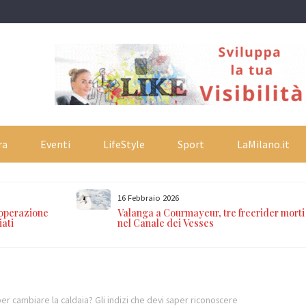
ra
Eventi
LifeStyle
Sport
LaMilano.it
16 Febbraio 2026
 operazione
Valanga a Courmayeur, tre freerider morti
iati
nel Canale dei Vesses
er cambiare la caldaia? Gli indizi che devi saper riconoscere