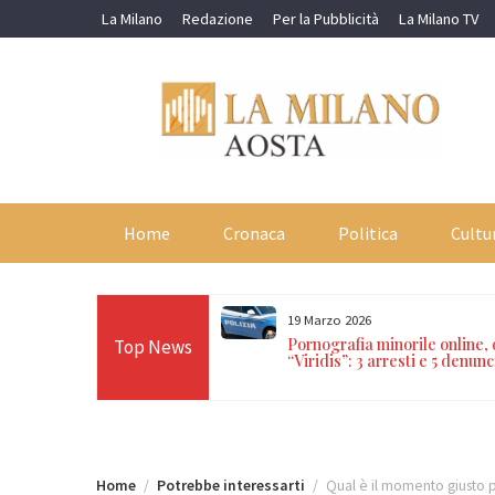
Skip
La Milano
Redazione
Per la Pubblicità
La Milano TV
to
content
Home
Cronaca
Politica
Cultu
19 Marzo 2026
orti in 24 ore sulle Alpi:
Pornografia minorile online,
Top News
n Paradiso, Cervino e
“Viridis”: 3 arresti e 5 denunc
Home
Potrebbe interessarti
Qual è il momento giusto p