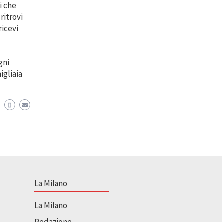
ni che
 ritrovi
ricevi
gni
igliaia
La Milano
La Milano
Redazione