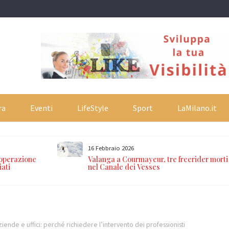
ra
Eventi
LifeStyle
Sport
LaMilano.it
16 Febbraio 2026
 operazione
Valanga a Courmayeur, tre freerider morti
iati
nel Canale dei Vesses
ziende e uffici: perché richiedere l’intervento dei professionisti