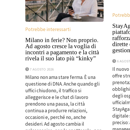
Potrebbe
StayAga
Potrebbe interessarti
piattaf
rafforz
Milano in ferie? Non proprio.
dirette
Ad agosto cresce la voglia di
gestion
incontri a pagamento e la città
rivela il suo lato più “kinky”
6 AGOST
Il nuovo
7 AGOSTO 2026
offre st
Milano non ama stare ferma. È una
prenotaz
questione di DNA. Anche quando gli
obblighi
uffici chiudono, il traffico si
degli os
alleggerisce e le chat di lavoro
ufficial
prendono una pausa, la città
StayAgai
continua a produrre relazioni,
digitale
occasioni e, perché no, anche
preciso:
desideri. Ad agosto cambia il
manager