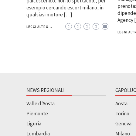
palcoscenico, non lo spettacolo, per
prenotaz
esempio cercando escort milano, in
dipenden
qualsiasi motore […]
Agency 
LEGGI ALTRO...
LEGGI ALTR
NEWS REGIONALI
CAPOLUO
Valle d’Aosta
Aosta
Piemonte
Torino
Liguria
Genova
Lombardia
Milano