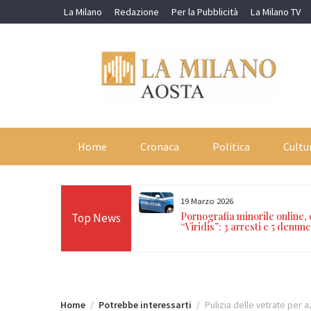
Skip
La Milano
Redazione
Per la Pubblicità
La Milano TV
to
content
Home
Cronaca
Politica
Cultu
19 Marzo 2026
orti in 24 ore sulle Alpi:
Pornografia minorile online,
Top News
n Paradiso, Cervino e
“Viridis”: 3 arresti e 5 denunc
Home
Potrebbe interessarti
Pulizia delle vetrate per a