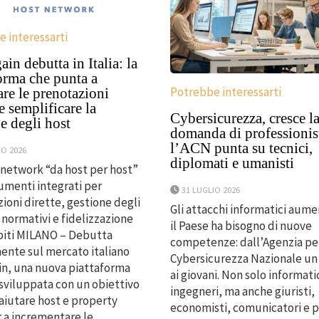
 interessarti
in debutta in Italia: la
orma che punta a
Potrebbe interessarti
are le prenotazioni
 e semplificare la
Cybersicurezza, cresce l
e degli host
domanda di professionist
l’ACN punta su tecnici,
O 2026
diplomati e umanisti
 network “da host per host”
rumenti integrati per
31 LUGLIO 2026
ioni dirette, gestione degli
Gli attacchi informatici aum
 normativi e fidelizzazione
il Paese ha bisogno di nuove
piti MILANO – Debutta
competenze: dall’Agenzia per
mente sul mercato italiano
Cybersicurezza Nazionale un
n, una nuova piattaforma
ai giovani. Non solo informatic
 sviluppata con un obiettivo
ingegneri, ma anche giuristi,
 aiutare host e property
economisti, comunicatori e p
 a incrementare le