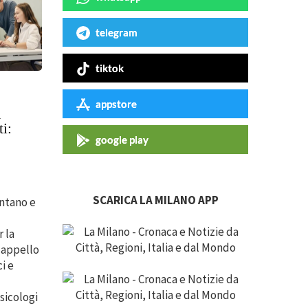
telegram
tiktok
appstore
a
i:
google play
SCARICA LA MILANO APP
entano e
 la
 appello
i e
sicologi