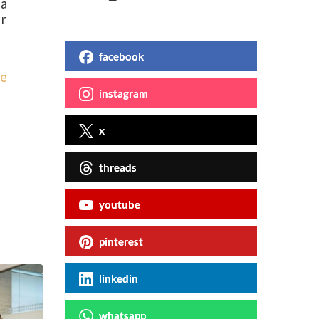
ma
ar
facebook
te
instagram
x
threads
youtube
pinterest
linkedin
whatsapp