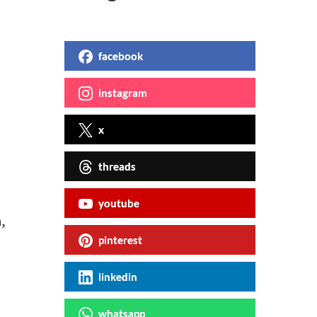
facebook
instagram
x
threads
youtube
a,
pinterest
linkedin
whatsapp