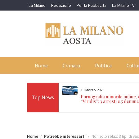
Skip
La Milano
Redazione
Per la Pubblicità
La Milano TV
to
content
Home
Cronaca
Politica
Cultu
19 Marzo 2026
orti in 24 ore sulle Alpi:
Pornografia minorile online,
Top News
n Paradiso, Cervino e
“Viridis”: 3 arresti e 5 denunc
Home
Potrebbe interessarti
Non solo relax: 3 tipi di vac