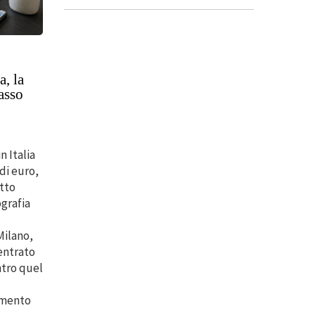
a, la
passo
n Italia
di euro,
etto
ografia
Milano,
entrato
ntro quel
umento