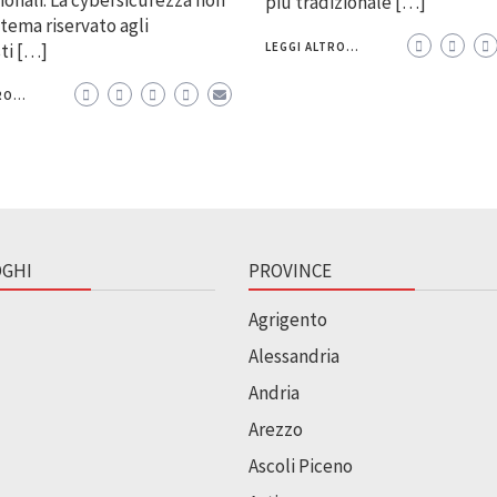
più tradizionale […]
 tema riservato agli
sti […]
LEGGI ALTRO...
O...
GHI
PROVINCE
Agrigento
Alessandria
Andria
Arezzo
Ascoli Piceno