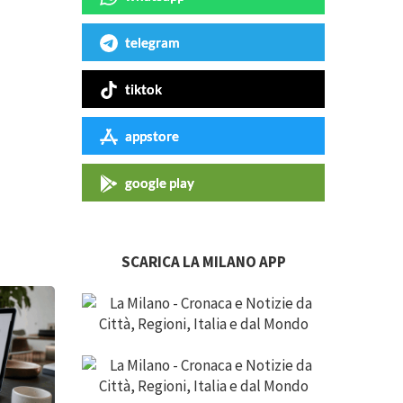
telegram
tiktok
appstore
google play
SCARICA LA MILANO APP