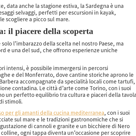
te, data anche la stagione estiva, la Sardegna è una
esaggi selvaggi, perfetti per escursioni in kayak,
le scogliere a picco sul mare.
 il piacere della scoperta
’è solo l’imbarazzo della scelta nel nostro Paese, ma
rd e una del sud, che offrono esperienze uniche
ori intensi, è possibile immergersi in percorsi
anghe e del Monferrato, dove cantine storiche aprono le
 Barbera accompagnate da specialità locali come tartufi,
zione contadina. Le città d’arte come Torino, con i suoi
ono un perfetto equilibrio tra cultura e piaceri della tavol
i stimoli.
iso per gli amanti della cucina mediterranea
, con i suoi
acciate sul mare e le tradizioni gastronomiche che si
ustazione di cannoli e granite e un bicchiere di Nero
e colline, ogni tappa diventa un’occasione per scoprire