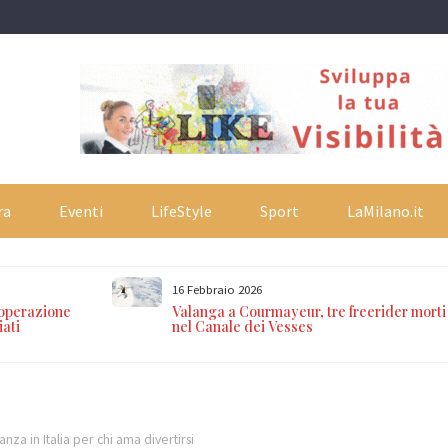
ra
Eventi
LifeStyle
Sport
LaMilano.it
16 Febbraio 2026
 operazione
Valanga a Courmayeur, tre freerider morti
iati
nel Canale dei Vesses
anza in Italia per chi ama divertirsi