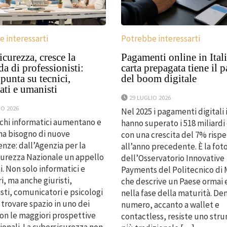
 interessarti
Potrebbe interessarti
curezza, cresce la
Pagamenti online in Itali
 di professionisti:
carta prepagata tiene il 
unta su tecnici,
del boom digitale
ti e umanisti
29 LUGLIO 2026
IO 2026
Nel 2025 i pagamenti digitali i
cchi informatici aumentano e
hanno superato i 518 miliardi 
 ha bisogno di nuove
con una crescita del 7% risp
ze: dall’Agenzia per la
all’anno precedente. È la fot
urezza Nazionale un appello
dell’Osservatorio Innovative
i. Non solo informatici e
Payments del Politecnico di 
i, ma anche giuristi,
che descrive un Paese ormai 
ti, comunicatori e psicologi
nella fase della maturità. De
trovare spazio in uno dei
numero, accanto a wallet e
con le maggiori prospettive
contactless, resiste uno str
onali. La cybersicurezza non