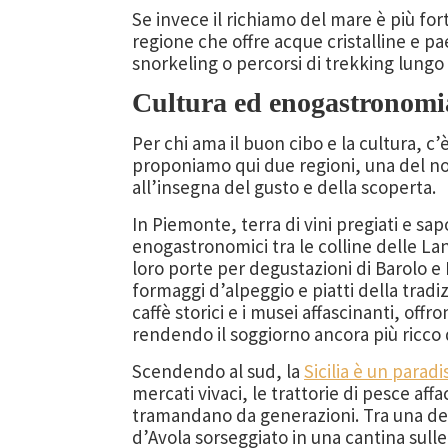
Se invece il richiamo del mare è più for
regione che offre acque cristalline e pa
snorkeling o percorsi di trekking lungo 
Cultura ed enogastronomia:
Per chi ama il buon cibo e la cultura, c
proponiamo qui due regioni, una del no
all’insegna del gusto e della scoperta.
In Piemonte, terra di vini pregiati e sap
enogastronomici tra le colline delle L
loro porte per degustazioni di Barolo e
formaggi d’alpeggio e piatti della tradi
caffè storici e i musei affascinanti, offr
rendendo il soggiorno ancora più ricco d
Scendendo al sud, la
Sicilia è un parad
mercati vivaci, le trattorie di pesce aff
tramandano da generazioni. Tra una deg
d’Avola sorseggiato in una cantina sull