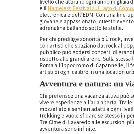
livello che attirano ogni anno migliaia d
è il
Nameless Festival sul Lago di Como
elettronica e dell’EDM. Con una line-up
giovane e appassionato, questo evento è
adrenalina ballando sotto le stelle.
Per chi predilige sonorità più rock, inv
con artisti che spaziano dal rock al pop,
pubblico può godersi concerti di grandi 
rispetto alle grandi arene. Sulla stessa 
Roma all’ippodromo di Capannelle, il fes
artisti di ogni calibro in una location u
Avventura e natura: un vi
Chi preferisce una vacanza attiva può s
vivere esperienze all’aria aperta. Tra le
mozzafiato e sentieri adatti a ogni live
trekking e vuole sfidare se stesso in pe
Tre Cime di Lavaredo alle escursioni più 
avventura sono infinite.