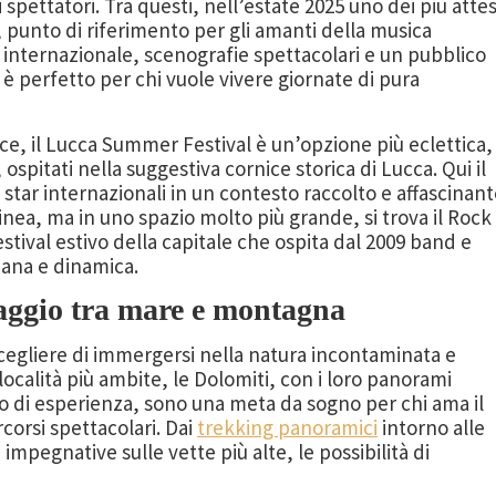
i spettatori. Tra questi, nell’estate 2025 uno dei più attes
, punto di riferimento per gli amanti della musica
 internazionale, scenografie spettacolari e un pubblico
 perfetto per chi vuole vivere giornate di pura
ece, il Lucca Summer Festival è un’opzione più eclettica,
 ospitati nella suggestiva cornice storica di Lucca. Qui il
star internazionali in un contesto raccolto e affascinan
linea, ma in uno spazio molto più grande, si trova il Rock 
tival estivo della capitale che ospita dal 2009 band e
rbana e dinamica.
aggio tra mare e montagna
cegliere di immergersi nella natura incontaminata e
 località più ambite, le Dolomiti, con i loro panorami
llo di esperienza, sono una meta da sogno per chi ama il
rcorsi spettacolari. Dai
trekking panoramici
intorno alle
impegnative sulle vette più alte, le possibilità di