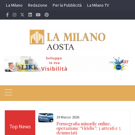
Skip
La Milano
Redazione
Per la Pubblicità
La Milano TV
to
content
19 Marzo 2026
 24 ore sulle Alpi:
Pornografia minorile online,
Top News
diso, Cervino e
operazione “Viridis”: 3 arresti e 5
denunciati