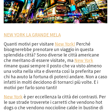
NEW YORK LA GRANDE MELA
Quanti motivi per visitare
New York!
Perché
bisognerebbe prenotare un viaggio in questa
splendida città? Sono diverse le città americane
che meritano di essere visitate, ma
New York
rimane quasi sempre il posto che va visto almeno
una volta nella vita e diventa così la preferita per
chi ha avuto la fortuna di poterci andare. Non a caso
infatti in molti decidono di tornarci più volte. E i
motivi per farlo sono tanti!
New York
è per eccellenza la città dei contrasti. Per
le sue strade troverete i carretti che vendono hot
dogs o che vendono noccioline calde in bustine di