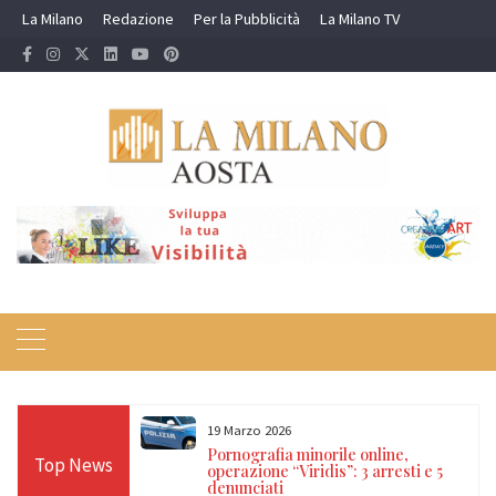
Skip
La Milano
Redazione
Per la Pubblicità
La Milano TV
to
content
19 Marzo 2026
 24 ore sulle Alpi:
Pornografia minorile online,
Top News
diso, Cervino e
operazione “Viridis”: 3 arresti e 5
denunciati