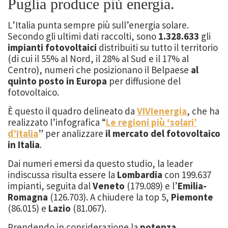
Puglia produce più energia.
L’Italia punta sempre più sull’energia solare.
Secondo gli ultimi dati raccolti, sono
1.328.633
gli
impianti fotovoltaici
distribuiti su tutto il territorio
(di cui il 55% al Nord, il 28% al Sud e il 17% al
Centro), numeri che posizionano il Belpaese
al
quinto posto in Europa
per diffusione del
fotovoltaico.
È questo il quadro delineato da
VIVIenergia
, che ha
realizzato l’infografica “
Le regioni più ‘solari’
d’Italia
” per analizzare
il mercato del fotovoltaico
in Italia
.
Dai numeri emersi da questo studio, la leader
indiscussa risulta essere la
Lombardia
con 199.637
impianti, seguita dal
Veneto
(179.089) e l’
Emilia-
Romagna
(126.703). A chiudere la top 5,
Piemonte
(86.015) e
Lazio
(81.067).
Prendendo in considerazione la
potenza