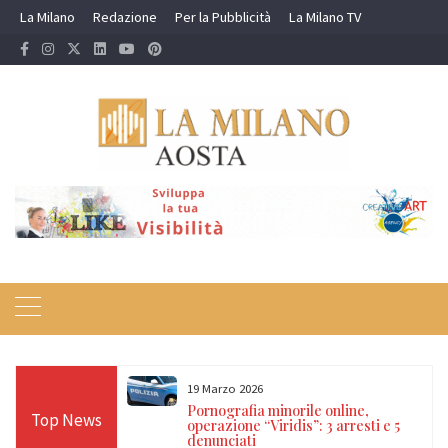
Skip
La Milano
Redazione
Per la Pubblicità
La Milano TV
to
content
19 Marzo 2026
 24 ore sulle Alpi:
Pornografia minorile online,
Top News
diso, Cervino e
operazione “Viridis”: 3 arresti e 5
denunciati