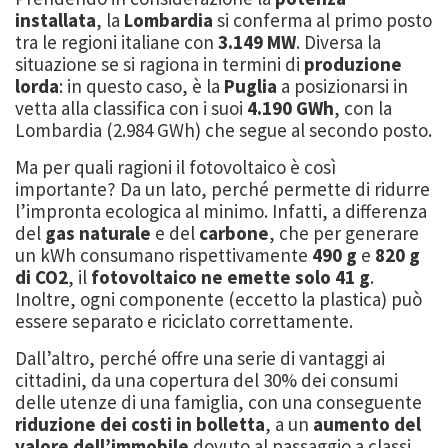
installata
, la
Lombardia
si conferma al primo posto
tra le regioni italiane con
3.149 MW
. Diversa la
situazione se si ragiona in termini di
produzione
lorda
: in questo caso, è la
Puglia
a posizionarsi in
vetta alla classifica con i suoi
4.190 GWh
, con la
Lombardia (2.984 GWh) che segue al secondo posto.
Ma per quali ragioni il fotovoltaico è così
importante? Da un lato, perché permette di ridurre
l’impronta ecologica al minimo. Infatti, a differenza
del
gas naturale
e del
carbone
, che per generare
un kWh consumano rispettivamente
490 g
e
820 g
di CO2
, il
fotovoltaico ne emette solo 41 g
.
Inoltre, ogni componente (eccetto la plastica) può
essere separato e riciclato correttamente.
Dall’altro, perché offre una serie di vantaggi ai
cittadini, da una copertura del 30% dei consumi
delle utenze di una famiglia, con una conseguente
riduzione dei costi in bolletta
, a un
aumento del
valore
dell’immobile
dovuto al passaggio a classi