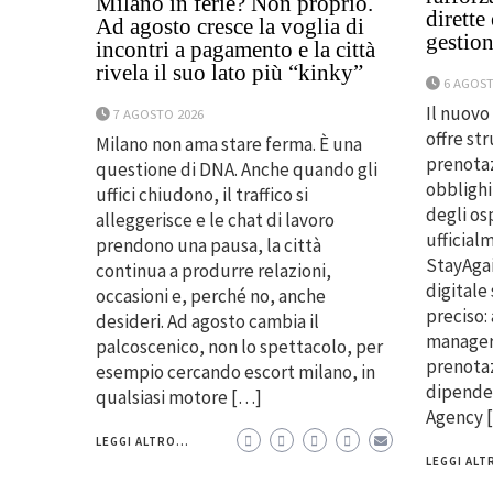
Milano in ferie? Non proprio.
dirette
Ad agosto cresce la voglia di
gestion
incontri a pagamento e la città
rivela il suo lato più “kinky”
6 AGOST
Il nuovo
7 AGOSTO 2026
offre st
Milano non ama stare ferma. È una
prenotaz
questione di DNA. Anche quando gli
obblighi
uffici chiudono, il traffico si
degli os
alleggerisce e le chat di lavoro
ufficial
prendono una pausa, la città
StayAgai
continua a produrre relazioni,
digitale
occasioni e, perché no, anche
preciso:
desideri. Ad agosto cambia il
manager
palcoscenico, non lo spettacolo, per
prenotaz
esempio cercando escort milano, in
dipenden
qualsiasi motore […]
Agency 
LEGGI ALTRO...
LEGGI ALTR