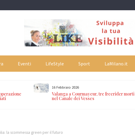
ra
Eventi
LifeStyle
Sport
LaMilano.it
16 Febbraio 2026
 operazione
Valanga a Courmayeur, tre freerider morti
iati
nel Canale dei Vesses
talia: la scommessa green per il futuro