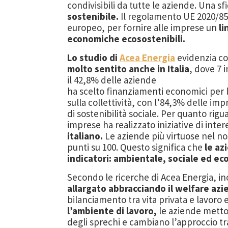
condivisibili da tutte le aziende. Una
sostenibile.
Il regolamento UE 2020/852 
europeo, per fornire alle imprese un
li
economiche ecosostenibili.
Lo studio di
Acea Energia
evidenzia 
molto sentito anche in Italia
, dove 7 
il 42,8% delle aziende
ha scelto finanziamenti economici per l
sulla collettività, con l’84,3% delle i
di sostenibilità sociale. Per quanto rigua
imprese ha realizzato iniziative di int
italiano.
Le aziende più virtuose nel n
punti su 100. Questo significa che
le azi
indicatori: ambientale, sociale ed ec
Secondo le ricerche di Acea Energia, ino
allargato abbracciando il welfare azi
bilanciamento tra vita privata e lavoro 
l’ambiente di lavoro,
le aziende metton
degli sprechi e cambiano l’approccio tra