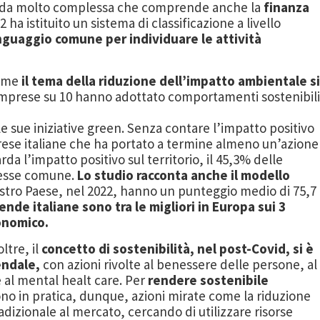
 sfida molto complessa che comprende anche la
finanza
ha istituito un sistema di classificazione a livello
nguaggio comune per individuare le attività
come
il tema della riduzione dell’impatto ambientale s
imprese su 10 hanno adottato comportamenti sostenibili
e sue iniziative green. Senza contare l’impatto positivo
mprese italiane che ha portato a termine almeno un’azione
rda l’impatto positivo sul territorio, il 45,3% delle
eresse comune.
Lo studio racconta anche il modello
ostro Paese, nel 2022, hanno un punteggio medio di 75,7
ende italiane sono tra le migliori in Europa sui 3
onomico.
ltre, il
concetto di sostenibilità, nel post-Covid, si è
endale,
con azioni rivolte al benessere delle persone, al
e al mental healt care. Per
rendere sostenibile
o in pratica, dunque, azioni mirate come la riduzione
dizionale al mercato, cercando di utilizzare risorse