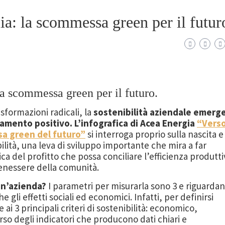
lia: la scommessa green per il futur
 la scommessa green per il futuro.
formazioni radicali, la
sostenibilità aziendale emerg
mento positivo. L’infografica di Acea Energia
“Vers
sa green del futuro”
si interroga proprio sulla nascita e
ilità, una leva di sviluppo importante che mira a far
a del profitto che possa conciliare l’efficienza produtti
 benessere della comunità.
 un’azienda?
I parametri per misurarla sono 3 e riguarda
e gli effetti sociali ed economici. Infatti, per definirsi
i 3 principali criteri di sostenibilità: economico,
rso degli indicatori che producono dati chiari e