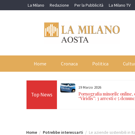
Skip
La Milano
Redazione
Per la Pubblicità
La Milano TV
to
content
Home
Cronaca
Politica
Cultu
19 Marzo 2026
orti in 24 ore sulle Alpi:
Pornografia minorile online,
Top News
n Paradiso, Cervino e
“Viridis”: 3 arresti e 5 denunc
Home
Potrebbe interessarti
Le aziende sostenibili in I