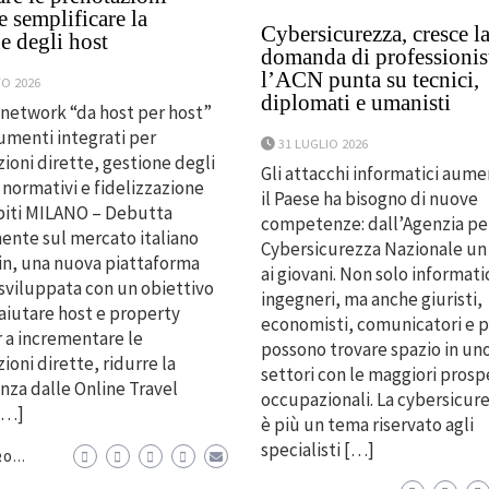
 e semplificare la
Cybersicurezza, cresce l
e degli host
domanda di professionist
l’ACN punta su tecnici,
O 2026
diplomati e umanisti
 network “da host per host”
rumenti integrati per
31 LUGLIO 2026
ioni dirette, gestione degli
Gli attacchi informatici aum
 normativi e fidelizzazione
il Paese ha bisogno di nuove
piti MILANO – Debutta
competenze: dall’Agenzia per
mente sul mercato italiano
Cybersicurezza Nazionale un
n, una nuova piattaforma
ai giovani. Non solo informatic
 sviluppata con un obiettivo
ingegneri, ma anche giuristi,
 aiutare host e property
economisti, comunicatori e p
 a incrementare le
possono trovare spazio in un
ioni dirette, ridurre la
settori con le maggiori prosp
za dalle Online Travel
occupazionali. La cybersicur
[…]
è più un tema riservato agli
specialisti […]
O...