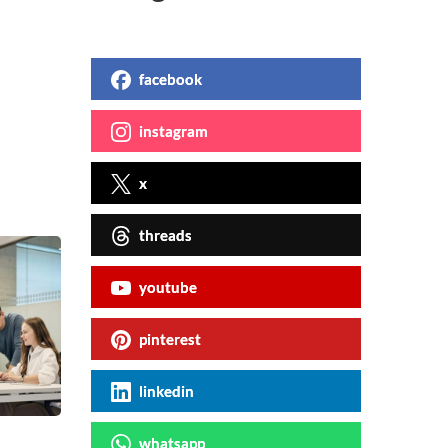
facebook
instagram
x
threads
youtube
pinterest
linkedin
whatsapp