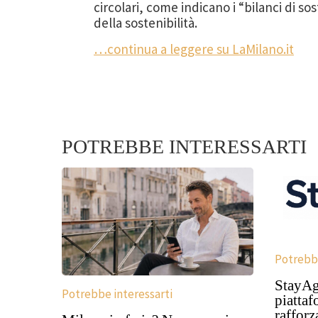
circolari, come indicano i “bilanci di so
della sostenibilità.
…continua a leggere su LaMilano.it
POTREBBE INTERESSARTI
Potrebbe
StayAga
Potrebbe interessarti
piattaf
rafforz