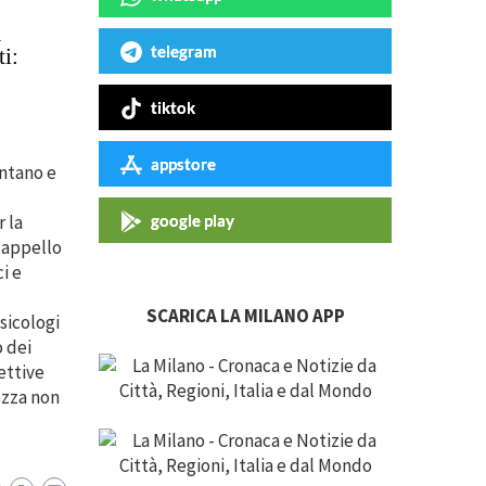
a
telegram
i:
tiktok
appstore
entano e
 la
google play
 appello
i e
SCARICA LA MILANO APP
sicologi
o dei
ettive
ezza non