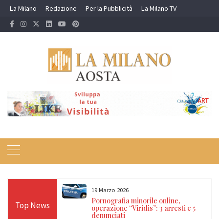
Skip
La Milano
Redazione
Per la Pubblicità
La Milano TV
to
content
19 Marzo 2026
 24 ore sulle Alpi:
Pornografia minorile online,
Top News
diso, Cervino e
operazione “Viridis”: 3 arresti e 5
denunciati