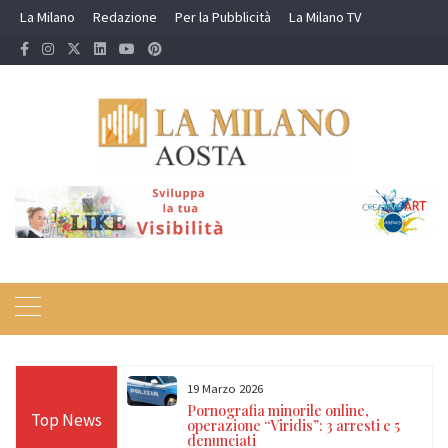
Skip
La Milano
Redazione
Per la Pubblicità
La Milano TV
to
content
19 Marzo 2026
 24 ore sulle Alpi:
Pornografia minorile online,
Top News
diso, Cervino e
operazione “Viridis”: 3 arresti e 5
denunciati