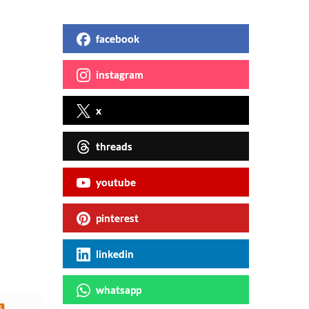
facebook
instagram
x
threads
youtube
pinterest
linkedin
whatsapp