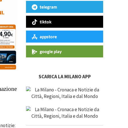
telegram
tiktok
appstore
google play
SCARICA LA MILANO APP
mazione
notizie: