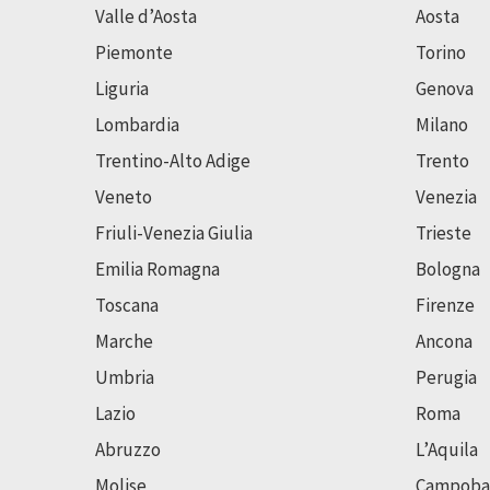
Valle d’Aosta
Aosta
Piemonte
Torino
Liguria
Genova
Lombardia
Milano
Trentino-Alto Adige
Trento
Veneto
Venezia
Friuli-Venezia Giulia
Trieste
Emilia Romagna
Bologna
Toscana
Firenze
Marche
Ancona
Umbria
Perugia
Lazio
Roma
Abruzzo
L’Aquila
Molise
Campoba