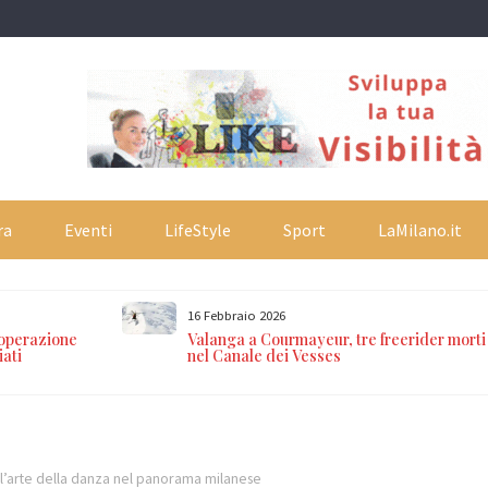
ra
Eventi
LifeStyle
Sport
LaMilano.it
16 Febbraio 2026
 operazione
Valanga a Courmayeur, tre freerider morti
iati
nel Canale dei Vesses
l’arte della danza nel panorama milanese