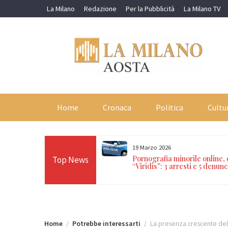
Skip
La Milano
Redazione
Per la Pubblicità
La Milano TV
to
content
Home
Cronaca
Politica
Cultu
19 Marzo 2026
orti in 24 ore sulle Alpi:
Pornografia minorile online,
Top News
n Paradiso, Cervino e
“Viridis”: 3 arresti e 5 denunc
Home
Potrebbe interessarti
La presenza crescente del