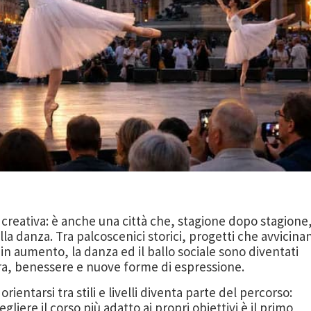
creativa: è anche una città che, stagione dopo stagione
la danza. Tra palcoscenici storici, progetti che avvicina
in aumento, la danza ed il ballo sociale sono diventati
ura, benessere e nuove forme di espressione.
orientarsi tra stili e livelli diventa parte del percorso:
liere il corso più adatto ai propri obiettivi è il primo