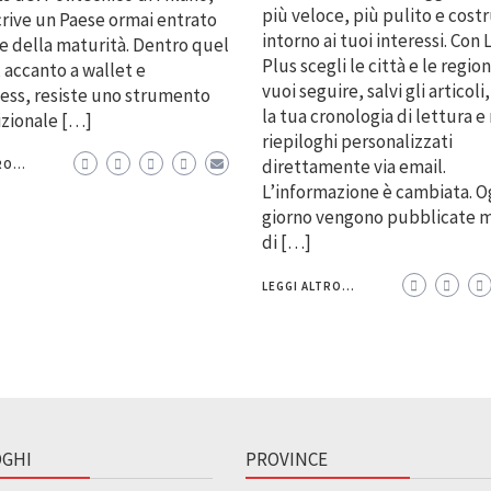
più veloce, più pulito e cost
rive un Paese ormai entrato
intorno ai tuoi interessi. Con 
se della maturità. Dentro quel
Plus scegli le città e le regio
accanto a wallet e
vuoi seguire, salvi gli articoli,
ess, resiste uno strumento
la tua cronologia di lettura e 
izionale […]
riepiloghi personalizzati
direttamente via email.
O...
L’informazione è cambiata. O
giorno vengono pubblicate m
di […]
LEGGI ALTRO...
GHI
PROVINCE