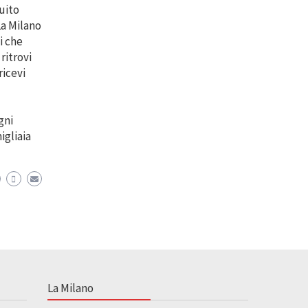
ruito
La Milano
ni che
 ritrovi
ricevi
gni
igliaia
La Milano