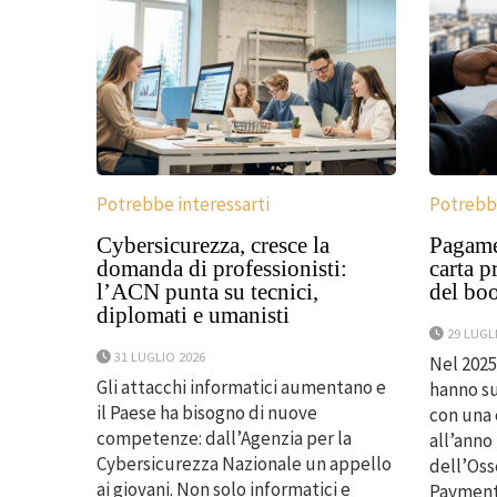
Potrebbe interessarti
Potrebbe
Cybersicurezza, cresce la
Pagamen
domanda di professionisti:
carta p
l’ACN punta su tecnici,
del bo
diplomati e umanisti
29 LUGL
31 LUGLIO 2026
Nel 2025 
Gli attacchi informatici aumentano e
hanno su
il Paese ha bisogno di nuove
con una 
competenze: dall’Agenzia per la
all’anno
Cybersicurezza Nazionale un appello
dell’Oss
ai giovani. Non solo informatici e
Payments