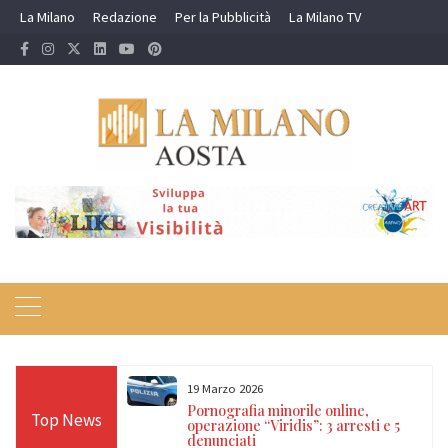
Skip
La Milano
Redazione
Per la Pubblicità
La Milano TV
to
content
19 Marzo 2026
 24 ore sulle Alpi:
Pornografia minorile online,
Top News
diso, Cervino e
operazione “Viridis”: 3 arresti e 5
denunciati