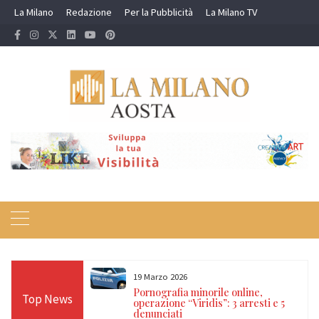
Skip
La Milano
Redazione
Per la Pubblicità
La Milano TV
to
content
19 Marzo 2026
 24 ore sulle Alpi:
Pornografia minorile online,
Top News
diso, Cervino e
operazione “Viridis”: 3 arresti e 5
denunciati