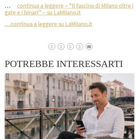
…
continua a leggere – “Il fascino di Milano oltre i
gate e i binari” – su LaMilano.it
…continua a leggere su LaMilano.it
POTREBBE INTERESSARTI