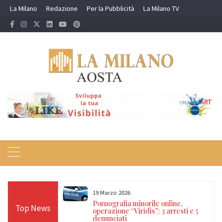
Skip
La Milano
Redazione
Per la Pubblicità
La Milano TV
to
content
19 Marzo 2026
 24 ore sulle Alpi:
Pornografia minorile online,
Top News
diso, Cervino e
operazione “Viridis”: 3 arresti e 5
denunciati