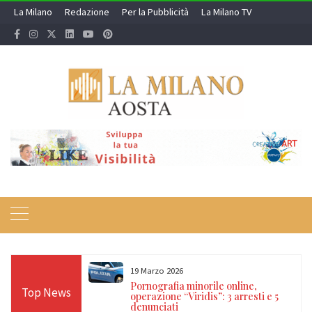
Skip
La Milano
Redazione
Per la Pubblicità
La Milano TV
to
content
19 Marzo 2026
 24 ore sulle Alpi:
Pornografia minorile online,
Top News
diso, Cervino e
operazione “Viridis”: 3 arresti e 5
denunciati