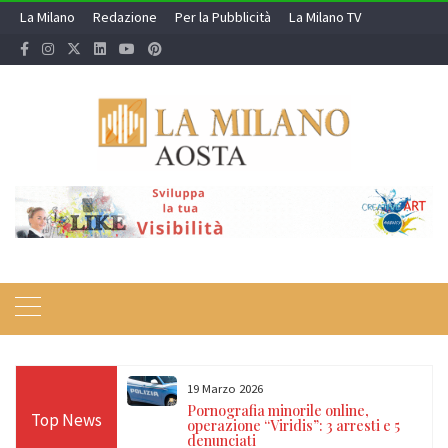
Skip
La Milano
Redazione
Per la Pubblicità
La Milano TV
to
content
19 Marzo 2026
 24 ore sulle Alpi:
Pornografia minorile online,
Top News
diso, Cervino e
operazione “Viridis”: 3 arresti e 5
denunciati