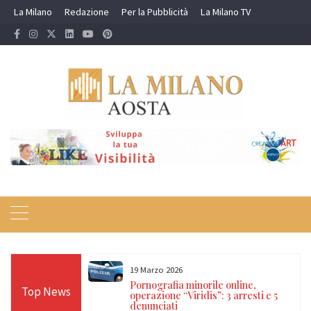
Skip
La Milano
Redazione
Per la Pubblicità
La Milano TV
to
content
19 Marzo 2026
 24 ore sulle Alpi:
Pornografia minorile online,
Top News
diso, Cervino e
operazione “Viridis”: 3 arresti e 5
denunciati