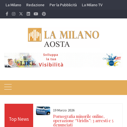
Skip
La Milano
Redazione
Per la Pubblicità
La Milano TV
to
content
16 Febbraio 2026
nline,
Valanga a Courmayeur, tre freerider
Top News
 arresti e 5
morti nel Canale dei Vesses