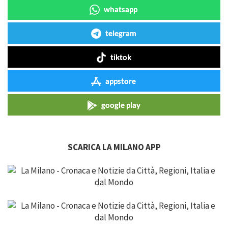
whatsapp
telegram
tiktok
appstore
google play
SCARICA LA MILANO APP