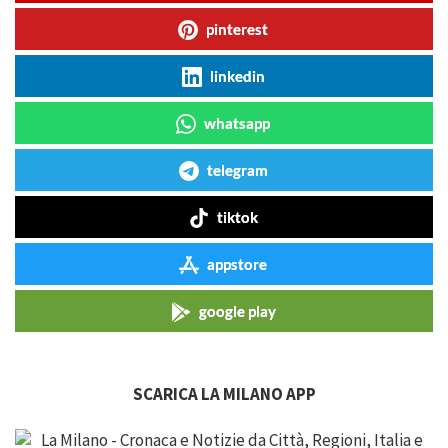
pinterest
linkedin
whatsapp
telegram
tiktok
appstore
google play
SCARICA LA MILANO APP