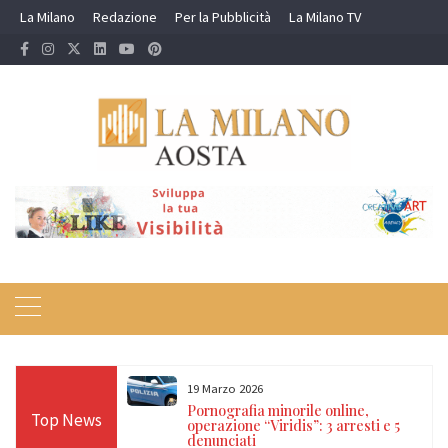
Skip
La Milano
Redazione
Per la Pubblicità
La Milano TV
to
content
19 Marzo 2026
 24 ore sulle Alpi:
Pornografia minorile online,
Top News
diso, Cervino e
operazione “Viridis”: 3 arresti e 5
denunciati