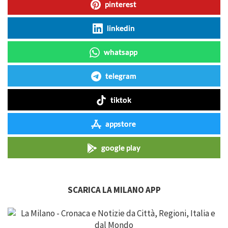
pinterest
linkedin
whatsapp
telegram
tiktok
appstore
google play
SCARICA LA MILANO APP