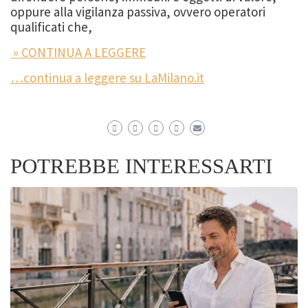
oppure alla vigilanza passiva, ovvero operatori
qualificati che,
» CONTINUA A LEGGERE
…continua a leggere su LaMilano.it
POTREBBE INTERESSARTI