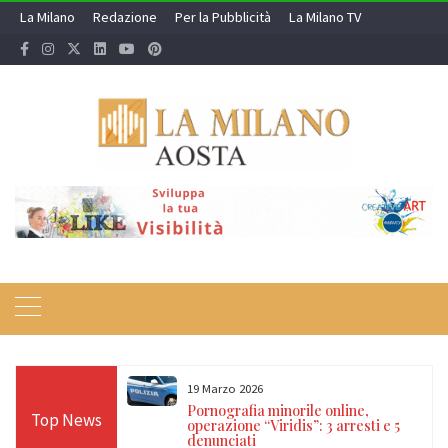
Skip
La Milano
Redazione
Per la Pubblicità
La Milano TV
to
content
19 Marzo 2026
 24 ore sulle Alpi:
Pornografia minorile online,
Top News
diso, Cervino e
operazione “Viridis”: 3 arresti e 5
denunciati