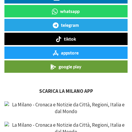
whatsapp
telegram
tiktok
appstore
google play
SCARICA LA MILANO APP