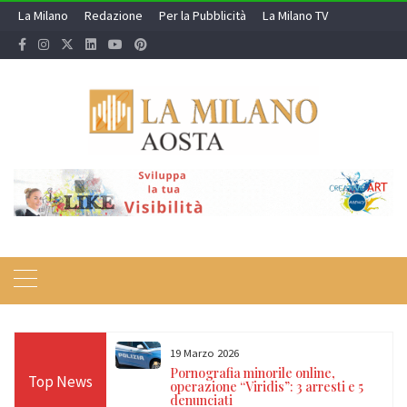
Skip
La Milano
Redazione
Per la Pubblicità
La Milano TV
to
content
19 Marzo 2026
 24 ore sulle Alpi:
Pornografia minorile online,
Top News
diso, Cervino e
operazione “Viridis”: 3 arresti e 5
denunciati