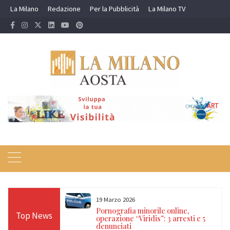
Skip
La Milano
Redazione
Per la Pubblicità
La Milano TV
to
content
19 Marzo 2026
 24 ore sulle Alpi:
Pornografia minorile online,
Top News
diso, Cervino e
operazione “Viridis”: 3 arresti e 5
denunciati