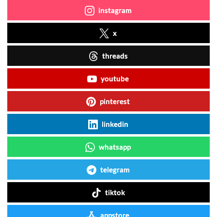
instagram
x
threads
youtube
pinterest
linkedin
whatsapp
telegram
tiktok
appstore