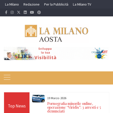
Skip
La Milano
Redazione
Per la Pubblicità
La Milano TV
to
content
19 Marzo 2026
 24 ore sulle Alpi:
Pornografia minorile online,
Top News
diso, Cervino e
operazione “Viridis”: 3 arresti e 5
denunciati