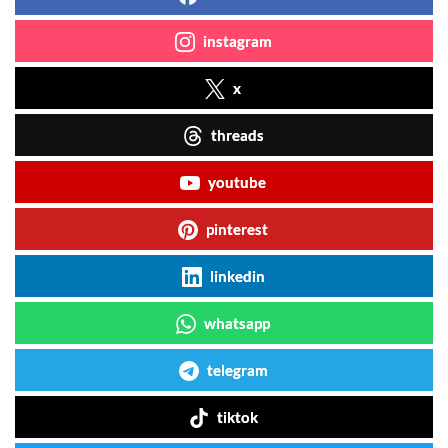
instagram
x
threads
youtube
pinterest
linkedin
whatsapp
telegram
tiktok