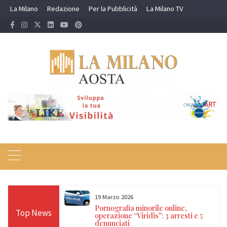
Skip
La Milano
Redazione
Per la Pubblicità
La Milano TV
to
content
19 Marzo 2026
 24 ore sulle Alpi:
Pornografia minorile online,
Top News
diso, Cervino e
operazione “Viridis”: 3 arresti e 5
denunciati