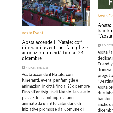
Aosta Ev
Aosta: 
bambini
Aosta Eventi
“Aosta
Aosta accende il Natale: cori
3 DICEM
itineranti, eventi per famiglie e
Aosta: l
animazioni in città fino al 23
dicembre
dedicati
Friendly
4 DICEMBRE 2025
di inizi
Aosta accende il Natale: cori
progetto
itineranti, eventi per famiglie e
“Destina
animazioni in città fino al 23 dicembre
Aosta p
Fino all’antivigilia di Natale, le vie e le
due labo
piazze del capoluogo saranno
bambine 
animate da un fitto calendario di
anche da
iniziative promosse dal Comune di
dicembre