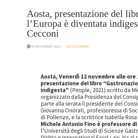
Aosta, presentazione del li
l’Europa è diventata indige
Cecconi
8 NOVEMBRE 2021
AOSTA EVENTI
Aosta,
Venerdì
12 novembre alle ore 
presentazione del
l
ibro “Gastronazi
indigesta
”
(People, 2021) scritto da M
organizzato
dalla Presidenza del Consi
par
t
e alla serata il
presidente del Consi
Giovanna Onorati,
professoressa di
Soc
di Pollenzo
,
e la scrittrice
Isabella Rosa 
Michele
Antonio Fino
è professore di 
l’Università
degli Studi di Scienze Gas
Diritto e International Food Law.
Ha al 