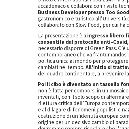
accademico e collabora con riviste tecn
Business Developer presso Too Good
gastronomico e turistico all’Univer
sità 
collaborato con Slow Food, per cui ha c
La presentazione è a
ingresso libero 
consentita dal protocollo anti
–
Covid
necessario disporre di Green Pass.
C’è 
contemporaneo che va frantumandosi
politica unica al mondo per protegger
cambiati nel tempo.
All’inizi
o si tratta
del quadro continentale, a prevenire l
Poi il cibo è diventato un tassello f
non è
fatta per comporsi in un mosaico
inventati, con il solo scopo di affermar
rilettura critica dell’Europa contempor
e al dilagare di fenomeni populisti e naz
costruzione di un’identità europea c
origine per un decisivo cambio
di para
dovremmo sempre ricordare ch
e l’agg