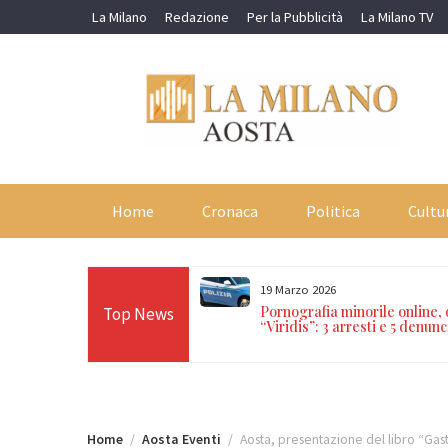
Skip
La Milano
Redazione
Per la Pubblicità
La Milano TV
to
content
Home
Cronaca
Politica
Cultu
19 Marzo 2026
orti in 24 ore sulle Alpi:
Pornografia minorile online,
Top News
n Paradiso, Cervino e
“Viridis”: 3 arresti e 5 denunc
Home
Aosta Eventi
Aosta, presentazione del libro “Gas