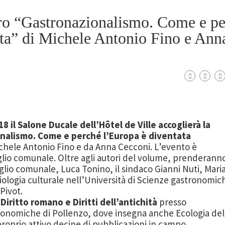
bro “Gastronazionalismo. Come e p
sta” di Michele Antonio Fino e Ann
18
il
Salone
Ducale dell’Hô
tel de Ville
accoglierà
la
onalismo
. Come e perché l’Europa è diventata
ichele
Antonio Fino
e da Anna Cecconi. L’evento è
glio comunale.
Oltre agli autori del
volume
, prenderann
glio
comunale
, Luca Tonino, il
sindaco
Gian
ni Nuti
,
Mari
iologia c
ultur
ale nell’Università di Scienze g
astronomic
Pivot.
Diritto romano e Diritti dell’antichità
presso
tronomiche di Pollenzo, dove insegna anche Ecologia
del
proprio attivo decine di pubblicazioni in campo