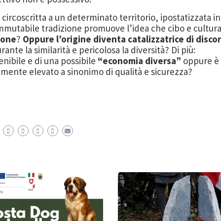
 circoscritta a un determinato territorio, ipostatizzata
in
immutab
ile tradizione promuove l’idea che cibo e
cultur
ione
?
Oppure l’origine diventa catalizzatrice di
discor
rante la simila
rità e pericolosa la diversità?
Di
più:
nibile e di una possibile
“economia diversa”
oppure è
amente elevato a s
inonimo di qualità e sicurezza?