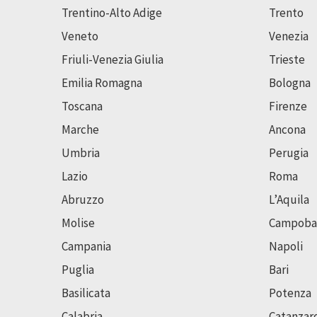
Trentino-Alto Adige
Trento
Veneto
Venezia
Friuli-Venezia Giulia
Trieste
Emilia Romagna
Bologna
Toscana
Firenze
Marche
Ancona
Umbria
Perugia
Lazio
Roma
Abruzzo
L’Aquila
Molise
Campoba
Campania
Napoli
Puglia
Bari
Basilicata
Potenza
Calabria
Catanzar