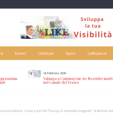
ra
Eventi
LifeStyle
Sport
LaMilano.it
16 Febbraio 2026
 operazione
Valanga a Courmayeur, tre freerider morti
iati
nel Canale dei Vesses
tronazionalismo. Come e perché l’Europa è diventata indigesta” di Michele An