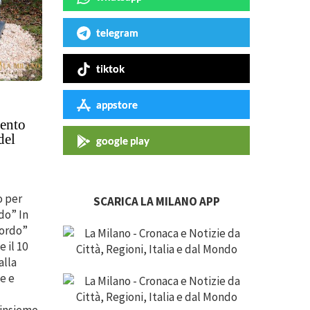
telegram
tiktok
appstore
ento
del
google play
 per
SCARICA LA MILANO APP
do” In
cordo”
e il 10
alla
e e
 insieme