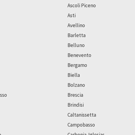
Ascoli Piceno
Asti
Avellino
Barletta
Belluno
Benevento
Bergamo
Biella
Bolzano
sso
Brescia
Brindisi
Caltanissetta
Campobasso
o
Carbonia-Iglesias