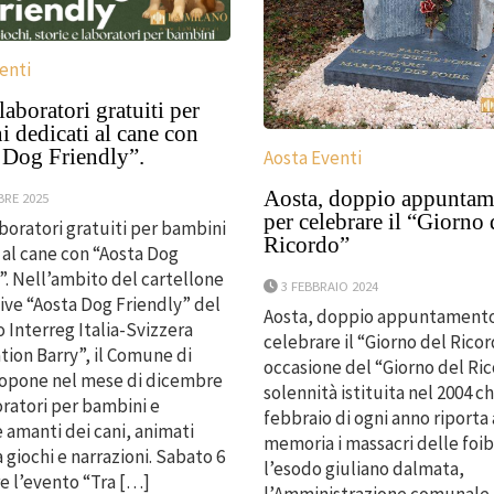
enti
laboratori gratuiti per
 dedicati al cane con
 Dog Friendly”.
Aosta Eventi
Aosta, doppio appuntam
BRE 2025
per celebrare il “Giorno 
aboratori gratuiti per bambini
Ricordo”
 al cane con “Aosta Dog
”. Nell’ambito del cartellone
3 FEBBRAIO 2024
ative “Aosta Dog Friendly” del
Aosta, doppio appuntamento
 Interreg Italia-Svizzera
celebrare il “Giorno del Ricor
tion Barry”, il Comune di
occasione del “Giorno del Ri
ropone nel mese di dicembre
solennità istituita nel 2004 ch
ratori per bambini e
febbraio di ogni anno riporta 
amanti dei cani, animati
memoria i massacri delle foib
 giochi e narrazioni. Sabato 6
l’esodo giuliano dalmata,
 l’evento “Tra […]
l’Amministrazione comunale