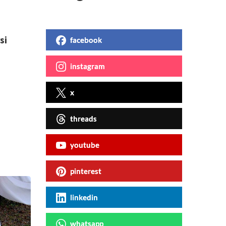
a
si
facebook
instagram
x
threads
youtube
pinterest
linkedin
whatsapp