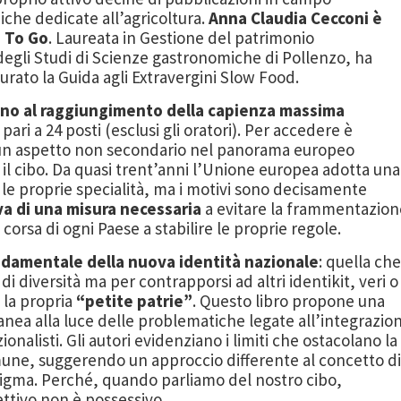
iche dedicate all’agricoltura.
Anna Claudia Ce
cconi
è
 To Go
. Laureata in Gestione
del patrimonio
degli Studi di Scienze g
astronomiche di
Pollenzo, ha
urato la Guida agli Extravergini Slow
Food
.
fino al raggiungimento della capienza massima
, pari a 24 posti (esclusi gli oratori). Per accedere è
un a
spetto non secondario nel panorama europeo
:
il cibo. Da quasi trent’anni l’Unione europea adotta una
e
le proprie specialità, ma i motivi sono
decisamente
va di
una misura necessaria
a evitare la frammentazion
a corsa
di ogni Paese a stabilire le proprie regole.
ondamentale della
nuova identità nazionale
: quella che
 di diversità ma per
contrapporsi ad altri identikit, veri o
e la propria
“
petite
patrie
”
.
Questo libro propone una
anea alla luce delle
problema
tiche legate all’integrazio
ionalisti. Gli
autori evidenziano i limiti che ostacolano la
omune,
suggerendo un approccio differente al concetto di
digma.
Perché, quando parliamo del nostro cibo,
ettivo non è
possessivo.