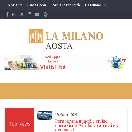
Skip
La Milano
Redazione
Per la Pubblicità
La Milano TV
to
content
19 Marzo 2026
 24 ore sulle Alpi:
Pornografia minorile online,
Top News
diso, Cervino e
operazione “Viridis”: 3 arresti e 5
denunciati