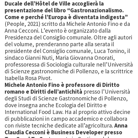
Ducale dell’Hô
tel de Ville
accoglierà
la
presentazione del
l
ibro “Gastronazionalismo
.
Come e perché l’Europa è diventata indigesta
”
(People, 2021) scritto da Michele
Antonio Fino
e da
Anna Cecconi. L’evento è organizzato
dalla
Presidenza del Consiglio comunale.
Oltre agli autori
del
volume
, prenderanno par
t
e alla serata il
presidente del Consiglio
comunale
, Luca Tonino, il
sindaco
Gian
ni Nuti
,
Maria Giovanna Onorati,
professoressa di
Sociologia c
ultur
ale nell’Università
di Scienze g
astronomiche di Pollenzo
,
e la scrittrice
Isabella Rosa Pivot.
Michele
Antonio Fino
è professore di Diritto
romano e Diritti dell’antichità
presso
l’Università
degli Studi di Scienze Gastronomiche di Pollenzo,
dove insegna anche Ecologia
del Diritto e
International Food Law.
Ha al proprio attivo decine
di pubblicazioni in campo
accademico e collabora
con riviste tecniche dedicate all’agricoltura.
Anna
Claudia Ce
cconi
è Business Developer presso