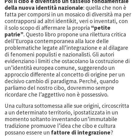
Poi il cibo è diventato un tassello fondamentale
della
nuova identità nazionale
: quella che non è
fatta per comporsi in un mosaico di diversità ma per
contrapporsi ad altri identikit, veri o inventati, con
il solo scopo di affermare la propria
“
petite
patrie
”
.
Questo libro propone una rilettura critica
dell’Europa contemporanea alla luce delle
problema
tiche legate all’integrazione e al dilagare
di fenomeni populisti e nazionalisti. Gli
autori
evidenziano i limiti che ostacolano la costruzione di
un’identità europea comune,
suggerendo un
approccio differente al concetto di origine per un
decisivo cambio
di paradigma.
Perché, quando
parliamo del nostro cibo, dovremmo sempre
ricordare ch
e l’aggettivo non è
possessivo.
Una cultura sottomessa alle sue origini, circoscritta
a un determinato territorio, ipostatizzata
in un
momento soltanto inventando un’immutab
ile
tradizione promuove l’idea che cibo e
cultura
possano essere un
fattore di integrazione
?