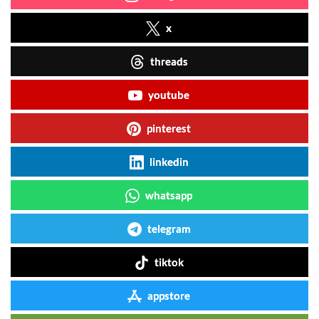
x
threads
youtube
pinterest
linkedin
whatsapp
telegram
tiktok
appstore