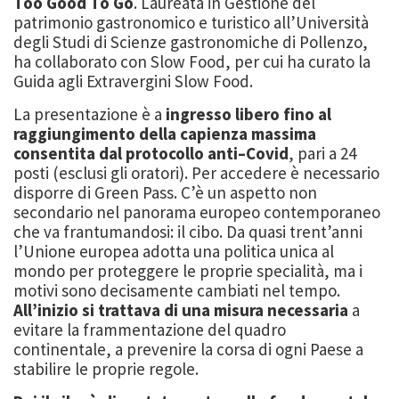
Too Good To Go
. Laureata in Gestione
del
patrimonio gastronomico e turistico all’Univer
sità
degli Studi di Scienze g
astronomiche di
Pollenzo,
ha collaborato con Slow Food, per cui ha curato la
Guida agli Extravergini Slow
Food
.
La presentazione è a
ingresso libero fino al
raggiungimento della capienza massima
consentita dal protocollo anti
–
Covid
, pari a 24
posti (esclusi gli oratori). Per accedere è
necessario
disporre di Green Pass.
C’è un a
spetto non
secondario nel panorama europeo contemporaneo
che va frantumandosi:
il cibo. Da quasi trent’anni
l’Unione europea adotta una politica unica al
mondo per proteggere
le proprie specialità, ma i
motivi sono
decisamente cambiati nel tempo.
All’inizi
o si trattava di
una misura necessaria
a
evitare la frammentazione del quadro
continentale, a prevenire la corsa
di ogni Paese a
stabilire le proprie regole.