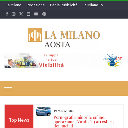
Skip
La Milano
Redazione
Per la Pubblicità
La Milano TV
to
content
19 Marzo 2026
 24 ore sulle Alpi:
Pornografia minorile online,
Top News
diso, Cervino e
operazione “Viridis”: 3 arresti e 5
denunciati