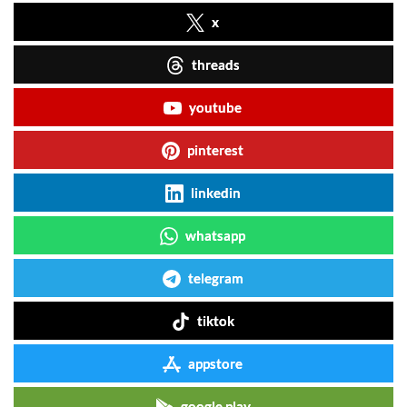
x
threads
youtube
pinterest
linkedin
whatsapp
telegram
tiktok
appstore
google play