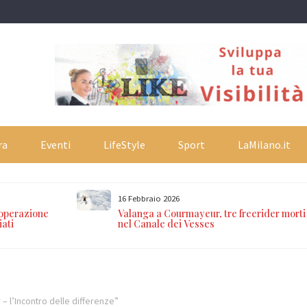
ra
Eventi
LifeStyle
Sport
LaMilano.it
16 Febbraio 2026
 operazione
Valanga a Courmayeur, tre freerider morti
iati
nel Canale dei Vesses
 – l’Incontro delle differenze”