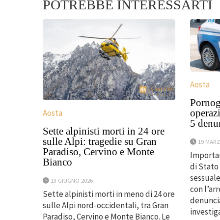
POTREBBE INTERESSARTI
Aosta
Pornogr
operazi
Aosta
5 denu
Sette alpinisti morti in 24 ore
sulle Alpi: tragedie su Gran
19 MARZ
Paradiso, Cervino e Monte
Importan
Bianco
di Stato
sessuale
13 GIUGNO 2026
con l’arr
Sette alpinisti morti in meno di 24 ore
denuncia
sulle Alpi nord-occidentali, tra Gran
investig
Paradiso, Cervino e Monte Bianco. Le