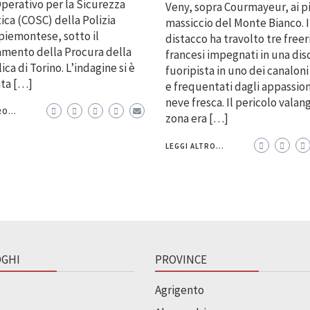
perativo per la Sicurezza
Veny, sopra Courmayeur, ai p
ica (COSC) della Polizia
massiccio del Monte Bianco. I
piemontese, sotto il
distacco ha travolto tre freer
mento della Procura della
francesi impegnati in una dis
ca di Torino. L’indagine si è
fuoripista in uno dei canaloni
ata […]
e frequentati dagli appassion
neve fresca. Il pericolo valan
O...
zona era […]
LEGGI ALTRO...
GHI
PROVINCE
Agrigento