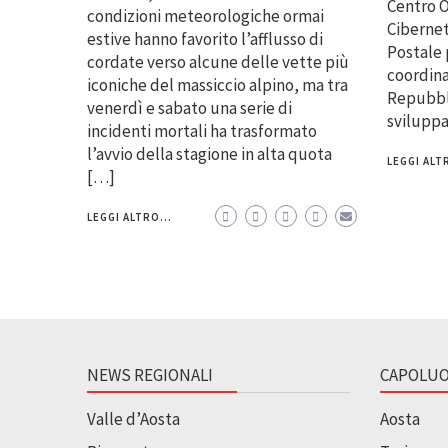
Centro O
condizioni meteorologiche ormai
Cibernet
estive hanno favorito l’afflusso di
Postale 
cordate verso alcune delle vette più
coordina
iconiche del massiccio alpino, ma tra
Repubbli
venerdì e sabato una serie di
svilupp
incidenti mortali ha trasformato
l’avvio della stagione in alta quota
LEGGI ALTR
[…]
LEGGI ALTRO...
NEWS REGIONALI
CAPOLUO
Valle d’Aosta
Aosta