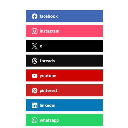
facebook
instagram
x
threads
youtube
pinterest
linkedin
whatsapp