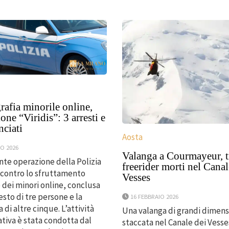
afia minorile online,
one “Viridis”: 3 arresti e
nciati
Aosta
O 2026
Valanga a Courmayeur, t
te operazione della Polizia
freerider morti nel Canal
 contro lo sfruttamento
Vesses
 dei minori online, conclusa
esto di tre persone e la
16 FEBBRAIO 2026
 di altre cinque. L’attività
Una valanga di grandi dimensi
ativa è stata condotta dal
staccata nel Canale dei Vesses