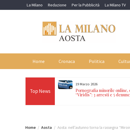
Skip
La Milano
Redazione
Per la Pubblicità
La Milano TV
to
content
Home
Cronaca
Politica
Cultu
19 Marzo 2026
orti in 24 ore sulle Alpi:
Pornografia minorile online,
Top News
n Paradiso, Cervino e
“Viridis”: 3 arresti e 5 denunc
Home
Aosta
Aosta: nell’autunno torna la rassegna “Miroir