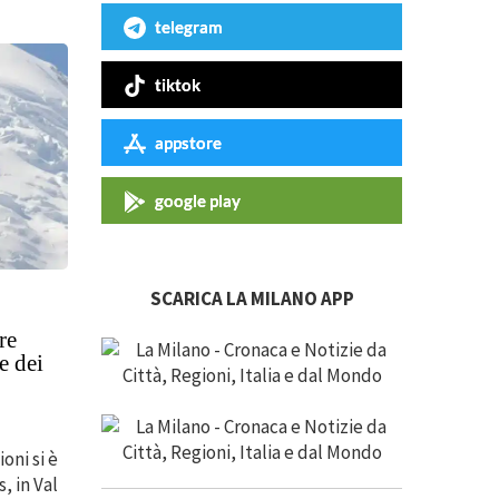
telegram
tiktok
appstore
google play
SCARICA LA MILANO APP
re
e dei
oni si è
, in Val