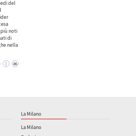
iedi del
l
ider
cesa
 più noti
ati di
ghe nella
La Milano
La Milano