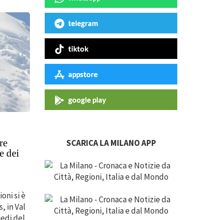
telegram
tiktok
appstore
google play
re
SCARICA LA MILANO APP
e dei
oni si è
, in Val
iedi del