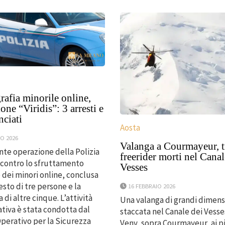
afia minorile online,
one “Viridis”: 3 arresti e
nciati
Aosta
O 2026
Valanga a Courmayeur, t
te operazione della Polizia
freerider morti nel Canal
 contro lo sfruttamento
Vesses
 dei minori online, conclusa
esto di tre persone e la
16 FEBBRAIO 2026
 di altre cinque. L’attività
Una valanga di grandi dimensi
ativa è stata condotta dal
staccata nel Canale dei Vesses
perativo per la Sicurezza
Veny, sopra Courmayeur, ai p