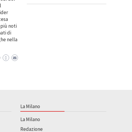
l
ider
cesa
 più noti
ati di
ghe nella
La Milano
La Milano
Redazione