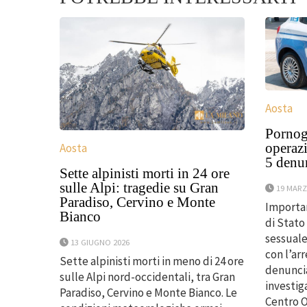
Aosta
Pornogr
operazi
Aosta
5 denu
Sette alpinisti morti in 24 ore
sulle Alpi: tragedie su Gran
19 MARZ
Paradiso, Cervino e Monte
Importan
Bianco
di Stato
sessuale
13 GIUGNO 2026
con l’arr
Sette alpinisti morti in meno di 24 ore
denuncia
sulle Alpi nord-occidentali, tra Gran
investig
Paradiso, Cervino e Monte Bianco. Le
Centro O