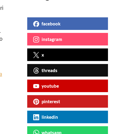
ri
facebook
–
io
instagram
x
threads
a
youtube
pinterest
linkedin
whatsapp