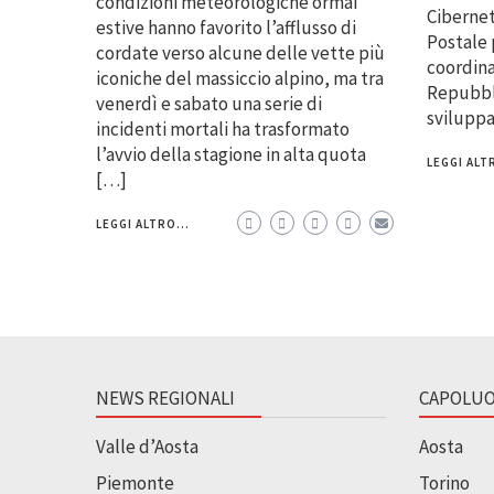
condizioni meteorologiche ormai
Cibernet
estive hanno favorito l’afflusso di
Postale 
cordate verso alcune delle vette più
coordina
iconiche del massiccio alpino, ma tra
Repubbli
venerdì e sabato una serie di
svilupp
incidenti mortali ha trasformato
l’avvio della stagione in alta quota
LEGGI ALTR
[…]
LEGGI ALTRO...
NEWS REGIONALI
CAPOLUO
Valle d’Aosta
Aosta
Piemonte
Torino