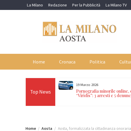
Skip
La Milano
Redazione
Per la Pubblicità
La Milano TV
to
content
Home
Cronaca
Politica
Cultu
19 Marzo 2026
orti in 24 ore sulle Alpi:
Pornografia minorile online,
Top News
n Paradiso, Cervino e
“Viridis”: 3 arresti e 5 denunc
Home
Aosta
Aosta, formalizzata la cittadinanza onoraria 