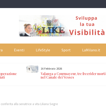
ra
Eventi
LifeStyle
Sport
LaMilano.it
16 Febbraio 2026
 operazione
Valanga a Courmayeur, tre freerider morti
iati
nel Canale dei Vesses
conferita alla senatrice a vita Liliana Segre