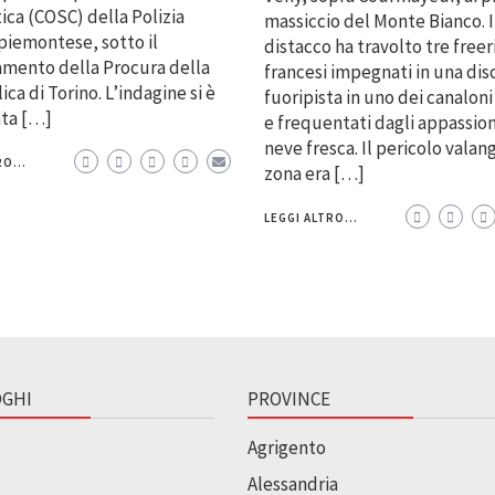
ica (COSC) della Polizia
massiccio del Monte Bianco. I
piemontese, sotto il
distacco ha travolto tre freer
mento della Procura della
francesi impegnati in una dis
ca di Torino. L’indagine si è
fuoripista in uno dei canaloni
ata […]
e frequentati dagli appassion
neve fresca. Il pericolo valan
O...
zona era […]
LEGGI ALTRO...
GHI
PROVINCE
Agrigento
Alessandria