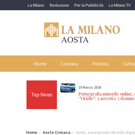
Skip
La Milano
Redazione
Per la Pubblicità
La Milano TV
to
content
Home
Cronaca
Politica
Cultu
19 Marzo 2026
orti in 24 ore sulle Alpi:
Pornografia minorile online,
Top News
n Paradiso, Cervino e
“Viridis”: 3 arresti e 5 denunc
Home
Aosta Cronaca
Aosta, escursionista decede dopo 