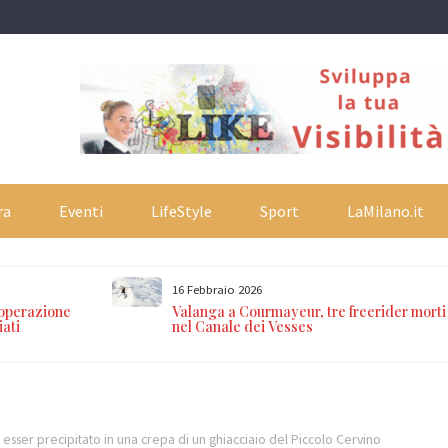
ra
Eventi
LifeStyle
Sport
LaMilano.it
16 Febbraio 2026
 operazione
Valanga a Courmayeur, tre freerider morti
iati
nel Canale dei Vesses
esser precipitato in una crepa di un ghiacciaio del Piccolo Cervino