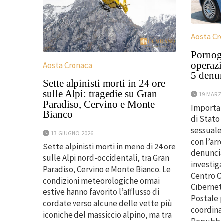
Aosta C
Pornogr
operazi
Aosta Cronaca
5 denu
Sette alpinisti morti in 24 ore
sulle Alpi: tragedie su Gran
19 MARZ
Paradiso, Cervino e Monte
Importan
Bianco
di Stato
sessuale
13 GIUGNO 2026
con l’arr
Sette alpinisti morti in meno di 24 ore
denuncia
sulle Alpi nord-occidentali, tra Gran
investig
Paradiso, Cervino e Monte Bianco. Le
Centro O
condizioni meteorologiche ormai
Cibernet
estive hanno favorito l’afflusso di
Postale 
cordate verso alcune delle vette più
coordina
iconiche del massiccio alpino, ma tra
Repubbli