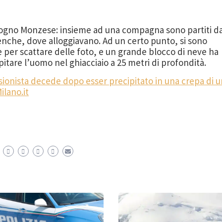
ologno Monzese: insieme ad una compagna sono partiti da
enche, dove alloggiavano. Ad un certo punto, si sono
e per scattare delle foto, e un grande blocco di neve ha
pitare l’uomo nel ghiacciaio a 25 metri di profondità.
sionista decede dopo esser precipitato in una crepa di 
ilano.it