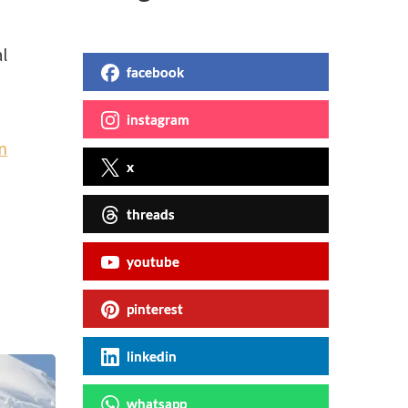
l
facebook
instagram
un
x
threads
youtube
pinterest
linkedin
whatsapp