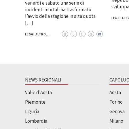
venerdì e sabato una serie di
svilupp
incidenti mortali ha trasformato
l’avvio della stagione in alta quota
LEGGI ALTR
[…]
LEGGI ALTRO...
NEWS REGIONALI
CAPOLUO
Valle d’Aosta
Aosta
Piemonte
Torino
Liguria
Genova
Lombardia
Milano