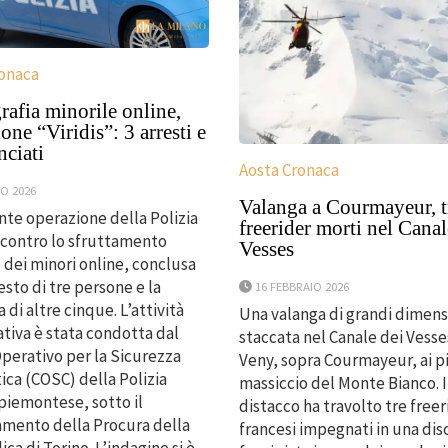
ronaca
afia minorile online,
one “Viridis”: 3 arresti e
nciati
Aosta Cronaca
O 2026
Valanga a Courmayeur, t
te operazione della Polizia
freerider morti nel Canal
 contro lo sfruttamento
Vesses
 dei minori online, conclusa
esto di tre persone e la
16 FEBBRAIO 2026
 di altre cinque. L’attività
Una valanga di grandi dimensi
ativa è stata condotta dal
staccata nel Canale dei Vesses
perativo per la Sicurezza
Veny, sopra Courmayeur, ai p
ica (COSC) della Polizia
massiccio del Monte Bianco. I
piemontese, sotto il
distacco ha travolto tre freer
mento della Procura della
francesi impegnati in una dis
ca di Torino. L’indagine si è