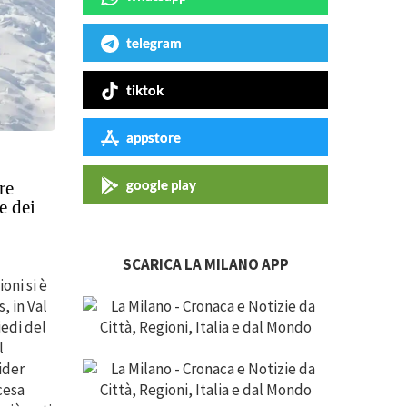
telegram
tiktok
appstore
google play
re
e dei
SCARICA LA MILANO APP
oni si è
, in Val
iedi del
l
ider
cesa