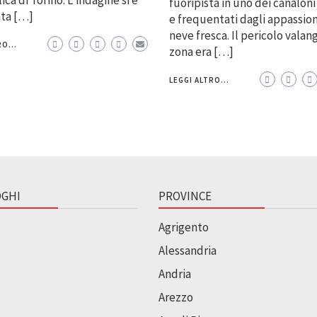
fuoripista in uno dei canaloni
ata […]
e frequentati dagli appassion
neve fresca. Il pericolo valan
O...
zona era […]
LEGGI ALTRO...
GHI
PROVINCE
Agrigento
Alessandria
Andria
Arezzo