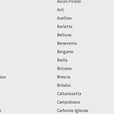
Ascoli Piceno
Asti
Avellino
Barletta
Belluno
Benevento
Bergamo
Biella
Bolzano
sso
Brescia
Brindisi
Caltanissetta
Campobasso
o
Carbonia-Iglesias