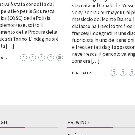
ativa è stata condotta dal
staccata nel Canale dei Vesses
perativo per la Sicurezza
Veny, sopra Courmayeur, ai p
ica (COSC) della Polizia
massiccio del Monte Bianco. I
piemontese, sotto il
distacco ha travolto tre freer
mento della Procura della
francesi impegnati in una dis
ca di Torino. L’indagine si è
fuoripista in uno dei canaloni
ata […]
e frequentati dagli appassion
neve fresca. Il pericolo valan
O...
zona era […]
LEGGI ALTRO...
GHI
PROVINCE