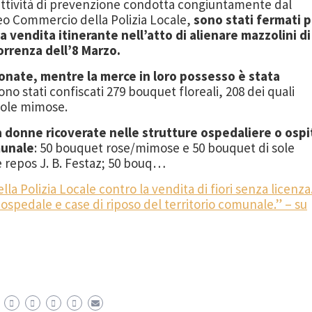
n’attività di prevenzione condotta congiuntamente dal
eo Commercio della Polizia Locale,
sono stati fermati p
la vendita itinerante nell’atto di alienare mazzolini di
correnza dell’8 Marzo.
nate, mentre la merce in loro possesso è stata
sono stati confiscati 279 bouquet floreali, 208 dei quali
sole mimose.
 a donne ricoverate nelle strutture ospedaliere o ospi
munale
: 50 bouquet rose/mimose e 50 bouquet di sole
e repos J. B. Festaz; 50 bouq…
lla Polizia Locale contro la vendita di fiori senza licenza
a ospedale e case di riposo del territorio comunale.” – su