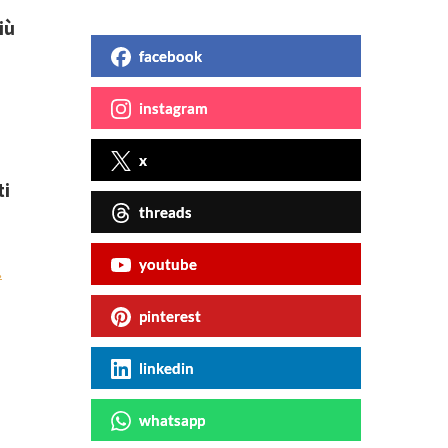
iù
facebook
instagram
x
ti
threads
youtube
.
pinterest
linkedin
whatsapp