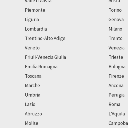
Valle d’Aosta
Aosta
Piemonte
Torino
Liguria
Genova
Lombardia
Milano
Trentino-Alto Adige
Trento
Veneto
Venezia
Friuli-Venezia Giulia
Trieste
Emilia Romagna
Bologna
Toscana
Firenze
Marche
Ancona
Umbria
Perugia
Lazio
Roma
Abruzzo
L’Aquila
Molise
Campoba