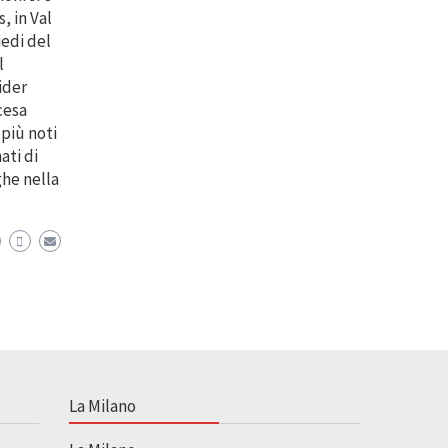
, in Val
iedi del
l
ider
cesa
 più noti
ati di
ghe nella
La Milano