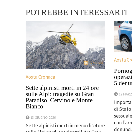
POTREBBE INTERESSARTI
Aosta C
Pornogr
operazi
Aosta Cronaca
5 denu
Sette alpinisti morti in 24 ore
sulle Alpi: tragedie su Gran
19 MARZ
Paradiso, Cervino e Monte
Importan
Bianco
di Stato
sessuale
13 GIUGNO 2026
con l’arr
Sette alpinisti morti in meno di 24 ore
denuncia