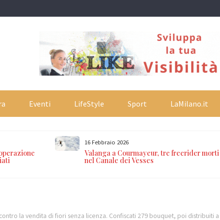
ra
Eventi
LifeStyle
Sport
LaMilano.it
16 Febbraio 2026
 operazione
Valanga a Courmayeur, tre freerider morti
iati
nel Canale dei Vesses
e contro la vendita di fiori senza licenza. Confiscati 279 bouquet, poi distribuit