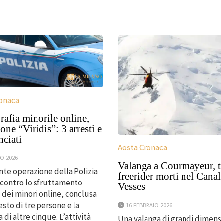
ronaca
afia minorile online,
one “Viridis”: 3 arresti e
nciati
Aosta Cronaca
O 2026
Valanga a Courmayeur, t
te operazione della Polizia
freerider morti nel Canal
 contro lo sfruttamento
Vesses
 dei minori online, conclusa
esto di tre persone e la
16 FEBBRAIO 2026
 di altre cinque. L’attività
Una valanga di grandi dimensi