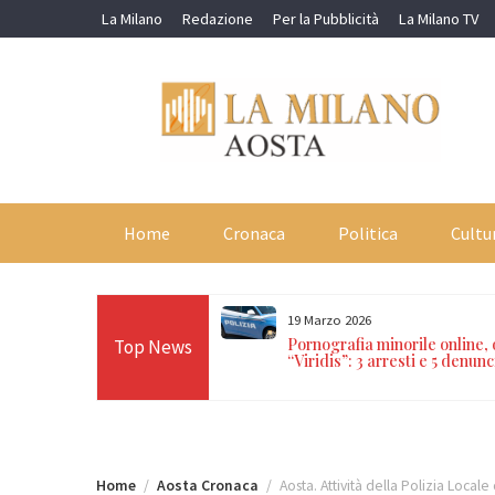
Skip
La Milano
Redazione
Per la Pubblicità
La Milano TV
to
content
Home
Cronaca
Politica
Cultu
19 Marzo 2026
orti in 24 ore sulle Alpi:
Pornografia minorile online,
Top News
n Paradiso, Cervino e
“Viridis”: 3 arresti e 5 denunc
Home
Aosta Cronaca
Aosta. Attività della Polizia Local