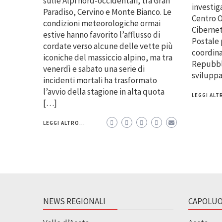
sulle Alpi nord-occidentali, tra Gran
investig
Paradiso, Cervino e Monte Bianco. Le
Centro O
condizioni meteorologiche ormai
Cibernet
estive hanno favorito l’afflusso di
Postale 
cordate verso alcune delle vette più
coordina
iconiche del massiccio alpino, ma tra
Repubbli
venerdì e sabato una serie di
svilupp
incidenti mortali ha trasformato
l’avvio della stagione in alta quota
LEGGI ALTR
[…]
LEGGI ALTRO...
NEWS REGIONALI
CAPOLUO