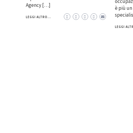
occupazi
Agency […]
è più un
speciali
LEGGI ALTRO...
LEGGI ALTR