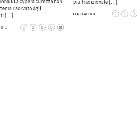
onali. La cybersicurezza non
più tradizionale […]
 tema riservato agli
sti […]
LEGGI ALTRO...
O...