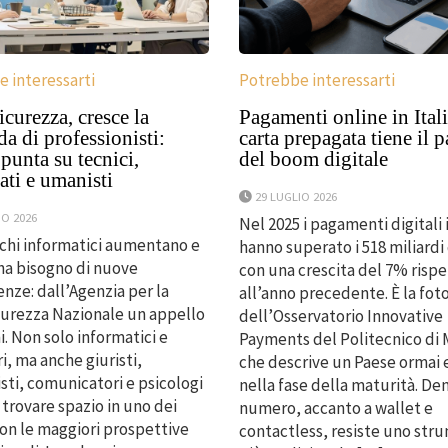
 interessarti
Potrebbe interessarti
curezza, cresce la
Pagamenti online in Itali
 di professionisti:
carta prepagata tiene il 
unta su tecnici,
del boom digitale
ti e umanisti
29 LUGLIO 2026
IO 2026
Nel 2025 i pagamenti digitali i
cchi informatici aumentano e
hanno superato i 518 miliardi 
 ha bisogno di nuove
con una crescita del 7% risp
ze: dall’Agenzia per la
all’anno precedente. È la fot
urezza Nazionale un appello
dell’Osservatorio Innovative
i. Non solo informatici e
Payments del Politecnico di 
i, ma anche giuristi,
che descrive un Paese ormai 
ti, comunicatori e psicologi
nella fase della maturità. De
trovare spazio in uno dei
numero, accanto a wallet e
con le maggiori prospettive
contactless, resiste uno str