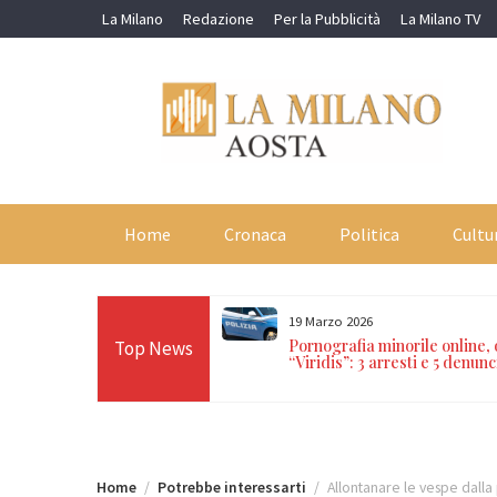
Skip
La Milano
Redazione
Per la Pubblicità
La Milano TV
to
content
Home
Cronaca
Politica
Cultu
19 Marzo 2026
orti in 24 ore sulle Alpi:
Pornografia minorile online,
Top News
n Paradiso, Cervino e
“Viridis”: 3 arresti e 5 denunc
Home
Potrebbe interessarti
Allontanare le vespe dalla 