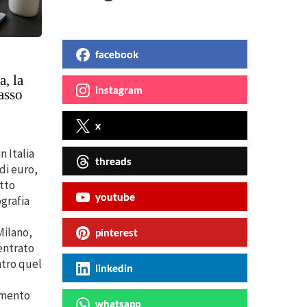
facebook
a, la
instagram
passo
x
n Italia
threads
di euro,
etto
youtube
ografia
Milano,
pinterest
entrato
ntro quel
linkedin
umento
whatsapp