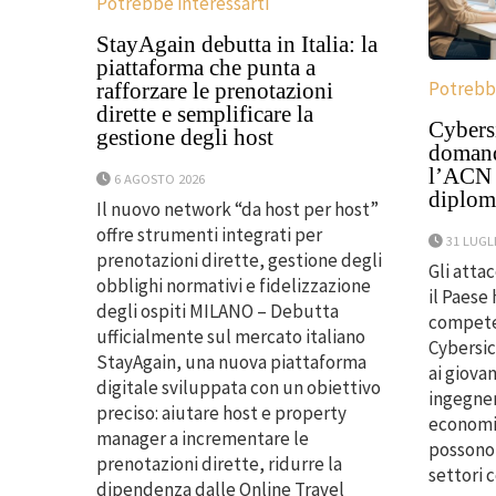
Potrebbe interessarti
StayAgain debutta in Italia: la
piattaforma che punta a
Potrebbe
rafforzare le prenotazioni
dirette e semplificare la
Cybersi
gestione degli host
domanda
l’ACN p
6 AGOSTO 2026
diploma
Il nuovo network “da host per host”
offre strumenti integrati per
31 LUGL
prenotazioni dirette, gestione degli
Gli atta
obblighi normativi e fidelizzazione
il Paese
degli ospiti MILANO – Debutta
competen
ufficialmente sul mercato italiano
Cybersic
StayAgain, una nuova piattaforma
ai giovan
digitale sviluppata con un obiettivo
ingegner
preciso: aiutare host e property
economis
manager a incrementare le
possono 
prenotazioni dirette, ridurre la
settori 
dipendenza dalle Online Travel