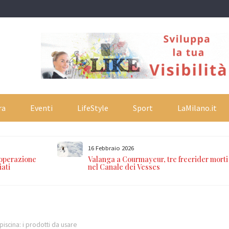
ra
Eventi
LifeStyle
Sport
LaMilano.it
16 Febbraio 2026
 operazione
Valanga a Courmayeur, tre freerider morti
iati
nel Canale dei Vesses
piscina: i prodotti da usare