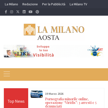
Skip
La Milano
Redazione
Per la Pubblicità
La Milano TV
to
content
19 Marzo 2026
 24 ore sulle Alpi:
Pornografia minorile online,
Top News
diso, Cervino e
operazione “Viridis”: 3 arresti e 5
denunciati