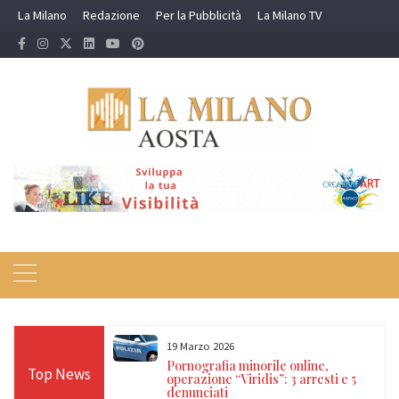
Skip
La Milano
Redazione
Per la Pubblicità
La Milano TV
to
content
19 Marzo 2026
 24 ore sulle Alpi:
Pornografia minorile online,
Top News
diso, Cervino e
operazione “Viridis”: 3 arresti e 5
denunciati