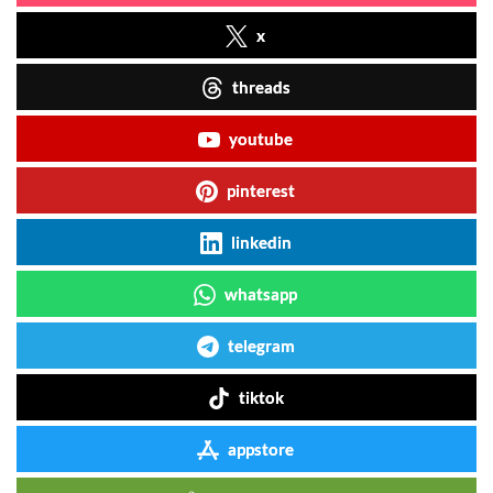
x
threads
youtube
pinterest
linkedin
whatsapp
telegram
tiktok
appstore