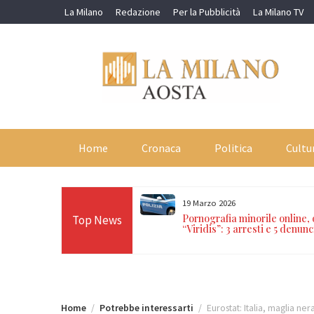
Skip
La Milano
Redazione
Per la Pubblicità
La Milano TV
to
content
Home
Cronaca
Politica
Cultu
19 Marzo 2026
orti in 24 ore sulle Alpi:
Pornografia minorile online,
Top News
n Paradiso, Cervino e
“Viridis”: 3 arresti e 5 denunc
Home
Potrebbe interessarti
Eurostat: Italia, maglia ner