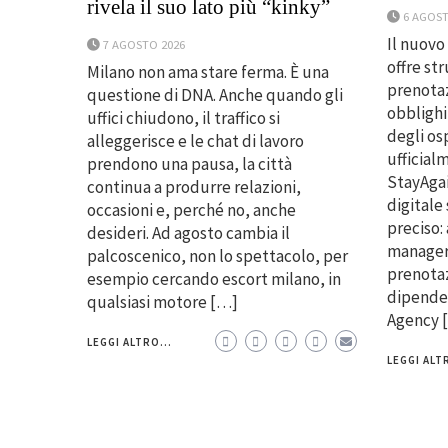
rivela il suo lato più “kinky”
6 AGOST
Il nuovo
7 AGOSTO 2026
offre st
Milano non ama stare ferma. È una
prenotaz
questione di DNA. Anche quando gli
obblighi
uffici chiudono, il traffico si
degli os
alleggerisce e le chat di lavoro
ufficial
prendono una pausa, la città
StayAgai
continua a produrre relazioni,
digitale
occasioni e, perché no, anche
preciso:
desideri. Ad agosto cambia il
manager
palcoscenico, non lo spettacolo, per
prenotaz
esempio cercando escort milano, in
dipenden
qualsiasi motore […]
Agency 
LEGGI ALTRO...
LEGGI ALTR