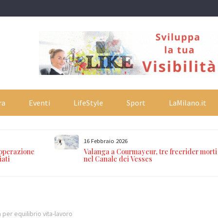
ra
Eventi
LifeStyle
Sport
LaMilano.it
16 Febbraio 2026
 operazione
Valanga a Courmayeur, tre freerider morti
iati
nel Canale dei Vesses
a per equilibrio vita-lavoro